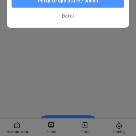
Pergi ke app store / unduh
Batal
Nonton di Bstation
Halaman utama
Anime
Dracin
Trending