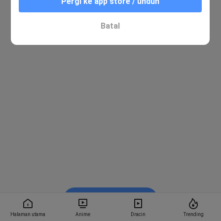
Pergi ke app store / unduh
Batal
Nonton di Bstation
Halaman utama
Anime
Dracin
Trending