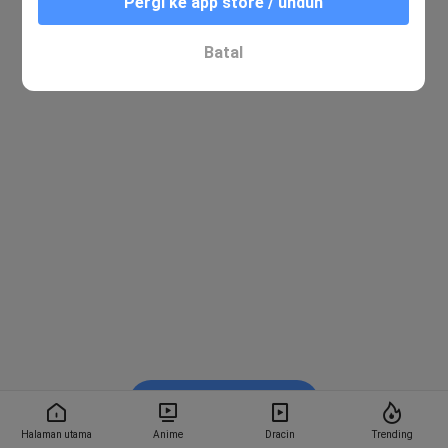
Pergi ke app store / unduh
Batal
Nonton di Bstation
Halaman utama
Anime
Dracin
Trending