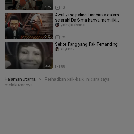
1:25
13
Awal yang paling luar biasa dalam
sejarah! Da Sima hanya memiliki
sedikit darah yang tersisa saat ia
yishujiaakeman
8:03
25
Sekte Tang yang Tak Tertandingi
xuyuan2
0:56
88
Halaman utama
Perhatikan baik-baik, ini cara saya
>
melakukannya!