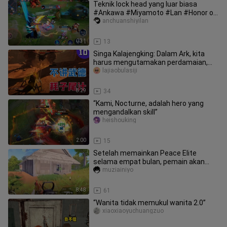
Teknik lock head yang luar biasa
#Ankawa #Miyamoto #Lan #Honor of
Kings
anchuanshiyilan
0:31
13
Singa Kalajengking: Dalam Ark, kita
harus mengutamakan perdamaian,
menjunjung tinggi etika bertarung
lajiaobulasiji
8:29
34
“Kami, Nocturne, adalah hero yang
mengandalkan skill”
heishouking
2:00
15
Setelah memainkan Peace Elite
selama empat bulan, pemain akan
mulai memainkan versi PC. .
muziainiyo
8:48
61
“Wanita tidak memukul wanita 2.0”
xiaoxiaoyuchuangzuo