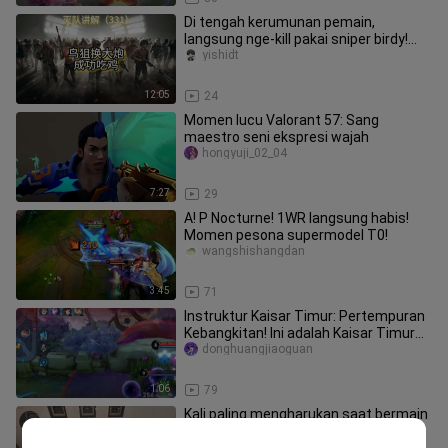
Di tengah kerumunan pemain,
langsung nge-kill pakai sniper birdy!
Semua gear didapat dari looting! M
yishidt
12:05
24
Momen lucu Valorant 57: Sang
maestro seni ekspresi wajah
hongyuji_02_04
7:27
29
A! P Nocturne! 1WR langsung habis!
Momen pesona supermodel T0!
wangshishangdan
3:45
71
Instruktur Kaisar Timur: Pertempuran
Kebangkitan! Ini adalah Kaisar Timur
Taiyi yang sebenarnya!
donghuangjiaoguan
1:06
79
Kali paling mengharukan saat bermain
Delta
zhihuotianming