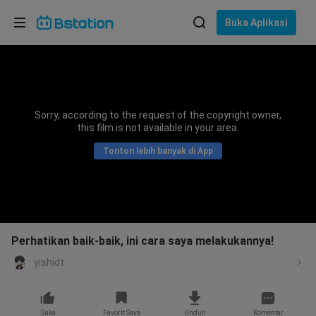
Pilih bahasa
Buka Aplikasi
English
Bahasa: Bahasa Indonesia
ภาษาไทย
Sorry, according to the request of the copyright owner,
asuk
this film is not available in your area.
Tiếng Việt
Tonton lebih banyak di App
Bahasa Indonesia
Bahasa Melayu
Perhatikan baik-baik, ini cara saya melakukannya!
yishidt
Suka
Favorit Saya
Unduh
Komentar