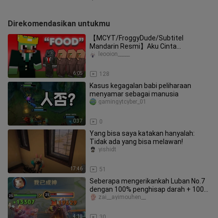
Direkomendasikan untukmu
【MCYT/FroggyDude/Subtitel
Mandarin Resmi】Aku Cinta
MINECRAFT MANHUNT【Sedikit
leooion_____
Menakutkan】ft. grox
6:05
128
Kasus kegagalan babi peliharaan
menyamar sebagai manusia
gamingytcyber_01
0:37
0
Yang bisa saya katakan hanyalah:
Tidak ada yang bisa melawan!
yishidt
17:46
51
Seberapa mengerikankah Luban No.7
dengan 100% penghisap darah + 100%
serangan kritis?
zai__ayimouhen__
4:18
30