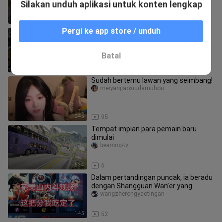
Silakan unduh aplikasi untuk konten lengkap
1:53
15
Pergi ke app store / unduh
Raja Penjara Pasang Surut
babling
Batal
5:21
26
Sudah bertemu lawan yang seimbang!
meiyanjiaoxiudamuhou
0:45
95
Tempat impian para pemain baru
dimulai
beamng-tv
6:34
6
Dalam pertandingan puncak, ia beradu
dengan Shangguan Wan’er yang
dijuluki “batas tertinggi”, sement
wangzherongyaotingan
1:45
52