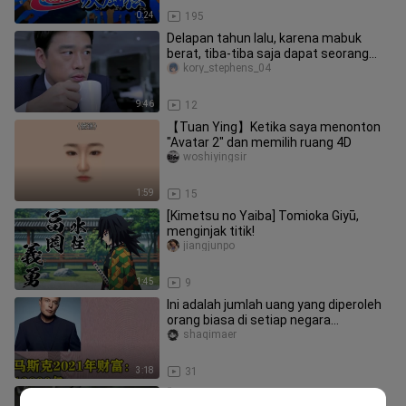
0:24
195
Delapan tahun lalu, karena mabuk
berat, tiba-tiba saja dapat seorang
putri cantik yang merupakan pre
kory_stephens_04
9:46
12
【Tuan Ying】Ketika saya menonton
"Avatar 2" dan memilih ruang 4D
woshiyingsir
1:59
15
[Kimetsu no Yaiba] Tomioka Giyū,
menginjak titik!
jiangjunpo
1:45
9
Ini adalah jumlah uang yang diperoleh
orang biasa di setiap negara
sepanjang hidup mereka.
shaqimaer
3:18
31
“Luffy memperlakukan topi jeraminya