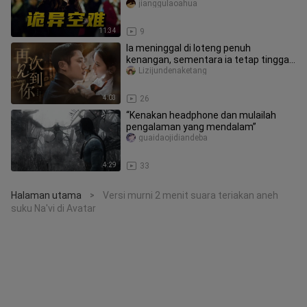
satu menghilang secara rahasia, se
jianggulaoahua
11:34
9
Ia meninggal di loteng penuh
kenangan, sementara ia tetap tinggal
di kafe tempat mereka jatuh cinta
Lizijundenaketang
4:03
26
“Kenakan headphone dan mulailah
pengalaman yang mendalam”
guaidaojidiandeba
4:29
33
Halaman utama
Versi murni 2 menit suara teriakan aneh
>
suku Na'vi di Avatar