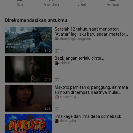
Suka
Favorit Saya
Unduh
Komentar
Direkomendasikan untukmu
Setelah 12 tahun, saat menonton
“Avatar” lagi, aku baru sadar: metafora
yang ingin disampaikan Camer
dianyingkuangrena
8:40
59
Bazi, jangan terlalu cinta…
zhiyui
0:14
2
Makoto pamitan di panggung, air mata
tumpah di tempat, saatnya mulai
belajar lagi
xiaoyesiyi
1:26
50
lima kage dan lima desa comeback
dyka.wibu