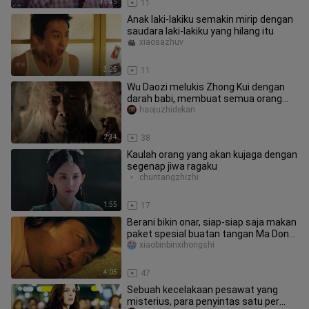
11:45
11
Anak laki-lakiku semakin mirip dengan
saudara laki-lakiku yang hilang itu
xiaosazhuv
3:25
11
Wu Daozi melukis Zhong Kui dengan
darah babi, membuat semua orang
ketakutan
haojuzhidekan
2:34
38
Kaulah orang yang akan kujaga dengan
segenap jiwa ragaku
chuntangzhizhi
1:55
17
Berani bikin onar, siap-siap saja makan
paket spesial buatan tangan Ma Dong-
seok
xiaobinbinxihongshi
4:05
47
Sebuah kecelakaan pesawat yang
misterius, para penyintas satu per