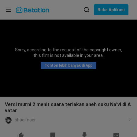
Pilih bahasa
Buka Aplikasi
English
Bahasa: Bahasa Indonesia
ภาษาไทย
Sorry, according to the request of the copyright owner,
asuk
this film is not available in your area.
Tiếng Việt
Tonton lebih banyak di App
Bahasa Indonesia
Bahasa Melayu
Versi murni 2 menit suara teriakan aneh suku Na'vi di A
vatar
shaqimaer