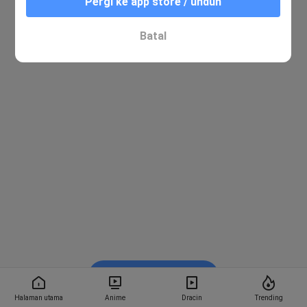
Pergi ke app store / unduh
Batal
Nonton di Bstation
Halaman utama
Anime
Dracin
Trending