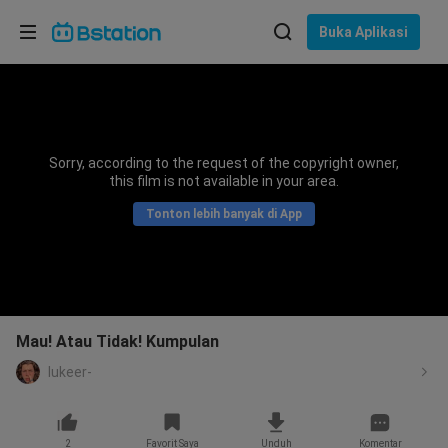
Pilih bahasa
Buka Aplikasi
English
Bahasa: Bahasa Indonesia
ภาษาไทย
Sorry, according to the request of the copyright owner,
asuk
this film is not available in your area.
Tiếng Việt
Tonton lebih banyak di App
Bahasa Indonesia
Bahasa Melayu
Mau! Atau Tidak! Kumpulan
lukeer-
2
Favorit Saya
Unduh
Komentar