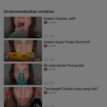
Direkomendasikan untukmu
Koleksi Stoples Jeli!!!
lukeer-
5:22
4.4K
Koleksi Super Pedas Ekstrim!!!
lukeer-
3:03
1.9K
Kiri atau kanan? Kumpulan
lukeer-
6:33
526
Tantangan! Cokelat atau yang Asli?
lukeer-
0:40
3.1K