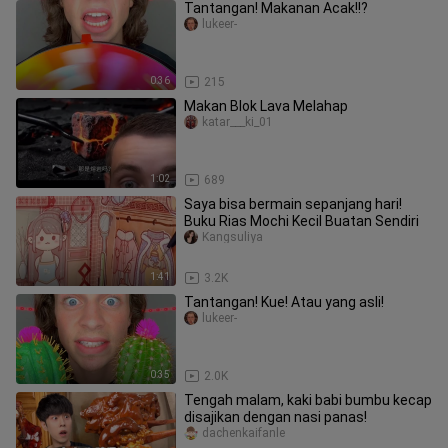
Tantangan! Makanan Acak!!?
lukeer-
0:36
215
Makan Blok Lava Melahap
katar___ki_01
1:02
689
Saya bisa bermain sepanjang hari!
Buku Rias Mochi Kecil Buatan Sendiri
Kangsuliya
1:41
3.2K
Tantangan! Kue! Atau yang asli!
lukeer-
0:35
2.0K
Tengah malam, kaki babi bumbu kecap
disajikan dengan nasi panas!
dachenkaifanle