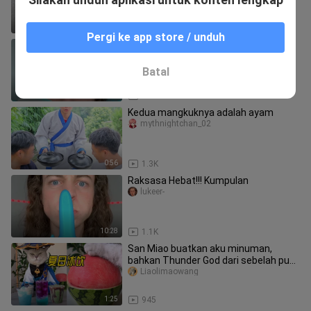
mencobanya - Xiaohongshu
3:08
33
Pergi ke app store / unduh
Tantangan! Dari kecil hingga dewasa!
lukeer-
Batal
0:34
128
Kedua mangkuknya adalah ayam
mythnightchan_02
0:56
1.3K
Raksasa Hebat!!! Kumpulan
lukeer-
10:28
1.1K
San Miao buatkan aku minuman,
bahkan Thunder God dari sebelah pun
iri sampai menangis
Liaolimaowang
1:25
945