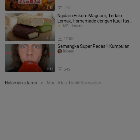
3:13
173
Ngidam Eskrim Magnum, Terlalu
Lemak, Homemade dengan Kualitas
Bagus!#
MPatisserie
4:27
17.5K
Semangka Super Pedas!!! Kumpulan
lukeer-
2:11
543
Halaman utama
Mau! Atau Tidak! Kumpulan
>