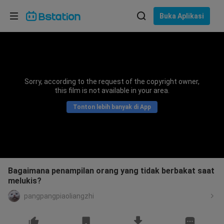
Pilih bahasa
Buka Aplikasi
English
Bahasa: Bahasa Indonesia
ภาษาไทย
Sorry, according to the request of the copyright owner,
asuk
this film is not available in your area.
Tiếng Việt
Tonton lebih banyak di App
Bahasa Indonesia
Bahasa Melayu
Bagaimana penampilan orang yang tidak berbakat saat
melukis?
pangpangpiaoliangzhi