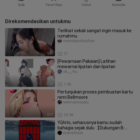
Suka
Favorit Saya
Unduh
Komentar
Direkomendasikan untukmu
Terlihat sekali sangat ingin masuk ke
rumahmu
meinvkanchazhan
0:25
37
[Pewarnaan Pakaian] Latihan
mewarnai lipatan dan lipatan
sk___-hu
13:02
1.9K
Pertunjukan proses pembuatan kartu
remi Bellmoore
wenruanrouqiu
0:35
39.9K
Yūhito, seharusnya kamu sudah
bahagia sejak dulu 【Dukungan B-
Moe】
jiuanshiyue