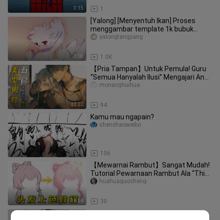
3:15
1
[Yalong] [Menyentuh Ikan] Proses
menggambar template 1k bubuk
gratis
yalongtangjiang
1:03
1.0K
【Pria Tampan】Untuk Pemula! Guru
“Semua Hanyalah Ilusi” Mengajari Anda
Cara Menentukan Proporsi dan P
monacghuihua
22:22
94
Kamu mau ngapain?
shenchaoweibo
0:35
106
【Mewarnai Rambut】Sangat Mudah!
Tutorial Pewarnaan Rambut Ala “Thick
Painting” yang Serba Bisa, Pemul
huahuaguocheng-
36:34
30
Anda punya potongan arang, saya