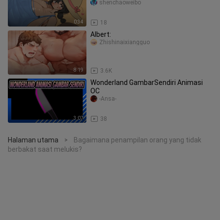
shenchaoweibo
0:34
18
Albert:
Zhishinaixiangguo
8:19
3.6K
Wonderland GambarSendiri Animasi
OC
-Ansa-
3:07
38
Halaman utama
Bagaimana penampilan orang yang tidak
>
berbakat saat melukis?