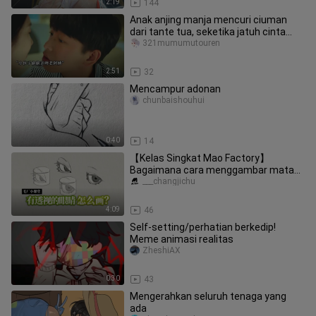
2:19
144
Anak anjing manja mencuri ciuman
dari tante tua, seketika jatuh cinta
setelahnya
321mumumutouren
2:51
32
Mencampur adonan
chunbaishouhui
0:40
14
【Kelas Singkat Mao Factory】
Bagaimana cara menggambar mata
yang tembus pandang?
___changjichu
4:09
46
Self-setting/perhatian berkedip!
Meme animasi realitas
ZheshiAX
0:30
43
Mengerahkan seluruh tenaga yang
ada