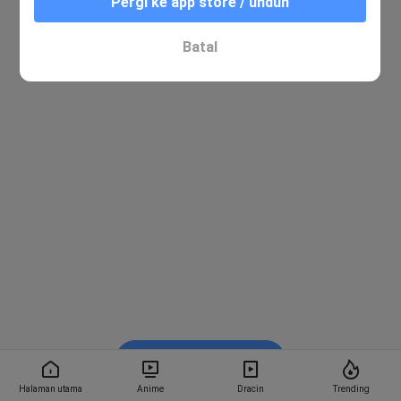
Pergi ke app store / unduh
Batal
Nonton di Bstation
Halaman utama
Anime
Dracin
Trending