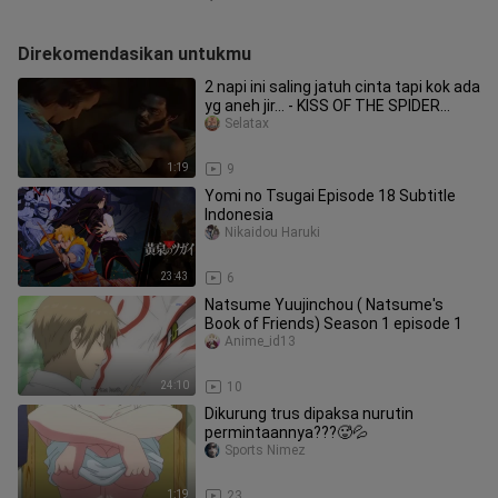
Direkomendasikan untukmu
2 napi ini saling jatuh cinta tapi kok ada
yg aneh jir... - KISS OF THE SPIDER
WOMAN [Fanart]
Selatax
1:19
9
Yomi no Tsugai Episode 18 Subtitle
Indonesia
Nikaidou Haruki
23:43
6
Natsume Yuujinchou ( Natsume's
Book of Friends) Season 1 episode 1
Anime_id13
24:10
10
Dikurung trus dipaksa nurutin
permintaannya???🥵💦
Sports Nimez
1:19
23