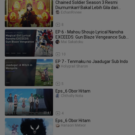
Chained Soldier Season 3 Resmi
Diumumkan! Bakal Lebih Gila dari
Season 2?!
EchanRiview
2:07
8
EP 6 - Mahou Shoujo Lyrical Nanoha
EXCEEDS: Gun Blaze Vengeance Sub
Indo
Mai Sakatoku
23:41
10
EP 7 - Tenmaku no Jaadugar Sub Indo
Holygrail Sharon
23:43
5
Eps_6 Obor Hitam
Chtholly Nota
23:41
4
Eps_6 Obor Hitam
Hanaori Meteor