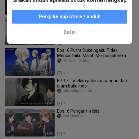
23:43
10
Pergi ke app store / unduh
Eps_6 kisah cinderella dari pembantu
keluarga malah jadi istri raja oni paling
o
Göttingen Charlotte
Batal
24:00
10
Eps_6 Putra Duke ngaku Tidak
Mencintaiku Malah Memanjakanku
Holygrail Sharon
22:48
9
EP 17 - adekku palsu pasangan dari
alam baka Indo
miu caligula ritsu
23:42
7
Eps_6 Pengantin Iblis
Mai Sakatoku
24:00
7