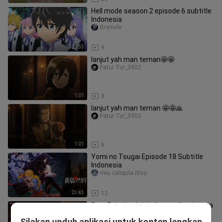
Hell mode season 2 episode 6 subtitle
Indonesia
Brynicle
23:53
9
lanjut yah man teman🤩🤩
Fatur Tur_3902
1:01
8
lanjut yah man teman 🤩🤩🙏
Fatur Tur_3902
1:01
6
Yomi no Tsugai Episode 18 Subtitle
Indonesia
miu caligula ritsu
23:43
12
Eps_7 dari budak jadi penasihat istana
pake kecerdasan yg dianggap sihir
Silakan unduh aplikasi untuk konten lengkap
hid0ristream7