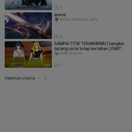
23:41
5
anime
Wahyu Ardiansya_4630
1:01
4
SAMPAI TITIK TERAKHIRMU ( kangker
datang cinta tetap bertahan ) PART 02
- drama animasi
Rofiik Animasi
3:02
7
Halaman utama
o
>