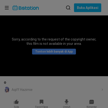
Pilih bahasa
Buka Aplikasi
English
Bahasa: Bahasa Indonesia
ภาษาไทย
Sorry, according to the request of the copyright owner,
asuk
this film is not available in your area.
Tiếng Việt
Tonton lebih banyak di App
Bahasa Indonesia
Bahasa Melayu
o
Aqiff Hazimie
Suka
Favorit Saya
Unduh
Komentar