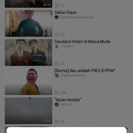
13:26
16
Siklon Daun
Xijianchuiliukuaiqian
0:16
50
Saudara Hitam di Masa Muda
ーvoidー
0:19
21
[Remix] Aku adalah PIKO X PPAP
Jiupincaomang
1:34
186
"lepas landas"
celtics1
0:19
48
[ Genshin Impact ] Hall Master Hu telah