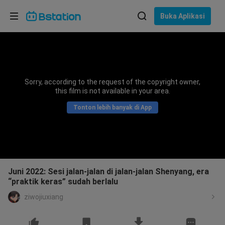
Pilih bahasa
Buka Aplikasi
English
Bahasa: Bahasa Indonesia
ภาษาไทย
Sorry, according to the request of the copyright owner,
asuk
this film is not available in your area.
Tiếng Việt
Tonton lebih banyak di App
Bahasa Indonesia
Bahasa Melayu
Juni 2022: Sesi jalan-jalan di jalan-jalan Shenyang, era
“praktik keras” sudah berlalu
ziwojiuxiang