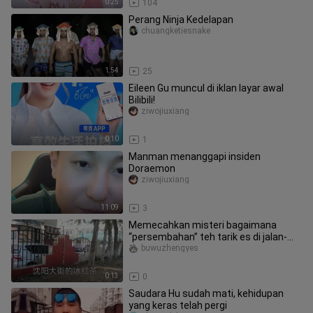
0:25
104
Perang Ninja Kedelapan
chuangketiesnake
1:54
25
Eileen Gu muncul di iklan layar awal
Bilibili!
ziwojiuxiang
0:10
1
Manman menanggapi insiden
Doraemon
ziwojiuxiang
11:09
3
Memecahkan misteri bagaimana
“persembahan” teh tarik es di jalan-
jalan Shenyang menghilang
buwuzhengyes
0:13
0
Saudara Hu sudah mati, kehidupan
yang keras telah pergi