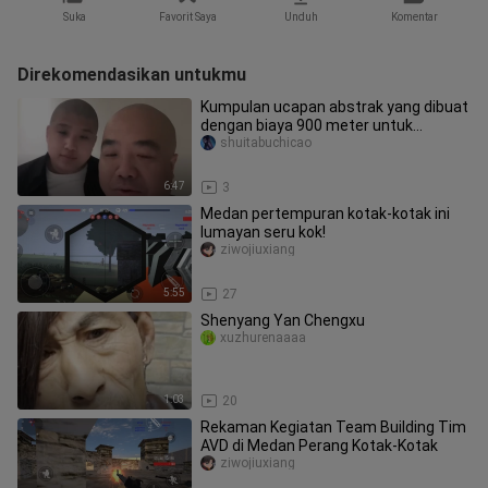
Suka
Favorit Saya
Unduh
Komentar
Direkomendasikan untukmu
Kumpulan ucapan abstrak yang dibuat
dengan biaya 900 meter untuk
sahabat baik
shuitabuchicao
6:47
3
Medan pertempuran kotak-kotak ini
lumayan seru kok!
ziwojiuxiang
5:55
27
Shenyang Yan Chengxu
xuzhurenaaaa
1:03
20
Rekaman Kegiatan Team Building Tim
AVD di Medan Perang Kotak-Kotak
ziwojiuxiang