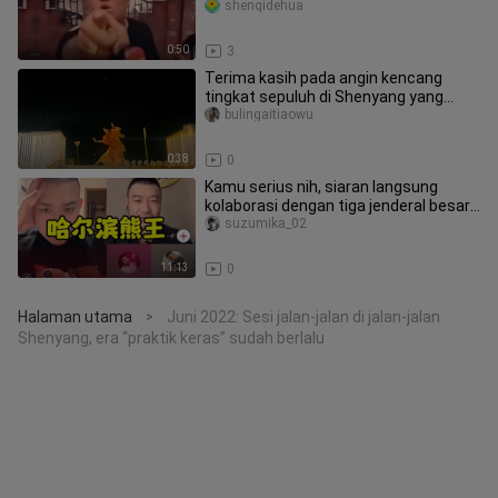
shenqidehua
0:50
3
Terima kasih pada angin kencang
tingkat sepuluh di Shenyang yang
mengirimkan kelopak bunga
bulingaitiaowu
berhambur
0:38
0
Kamu serius nih, siaran langsung
kolaborasi dengan tiga jenderal besar
Chengdu
suzumika_02
11:13
0
Halaman utama
Juni 2022: Sesi jalan-jalan di jalan-jalan
>
Shenyang, era “praktik keras” sudah berlalu