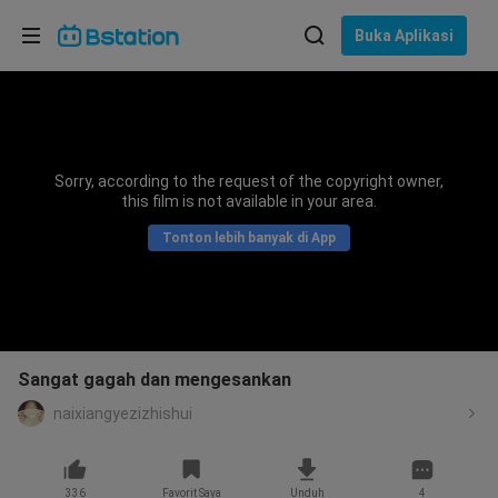
Pilih bahasa
Buka Aplikasi
English
Bahasa: Bahasa Indonesia
ภาษาไทย
Sorry, according to the request of the copyright owner,
asuk
this film is not available in your area.
Tiếng Việt
Tonton lebih banyak di App
Bahasa Indonesia
Bahasa Melayu
Sangat gagah dan mengesankan
naixiangyezizhishui
336
Favorit Saya
Unduh
4