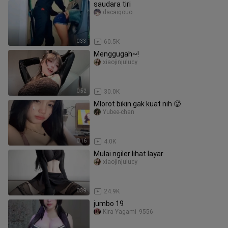
saudara tiri
dacaigouo
0:33
60.5K
Menggugah~!
xiaojinjulucy
0:52
30.0K
Mlorot bikin gak kuat nih 🥵
Yubee-chan
0:16
4.0K
Mulai ngiler lihat layar
xiaojinjulucy
0:39
24.9K
jumbo 19
Kira Yagami_9556