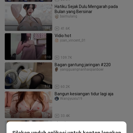
Hatiku Sejak Dulu Mengarah pada
Bulan yang Bersinar
baimulang
0:33
41.6K
Vidio hot
joan_vincent_01
0:10
109.7K
Bagan gantung jaringan #220
yangguangnanhaiqianboer
2:14
60.2K
Bangun kesiangan tidur lagi aja
Wangyuxiu19
0:14
33.4K
aku siap
yintaoeri
Silakan unduh aplikasi untuk konten lengkap