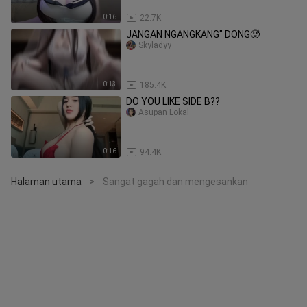
0:16
22.7K
JANGAN NGANGKANG" DONG🥵
Skyladyy
0:13
185.4K
DO YOU LIKE SIDE B??
Asupan Lokal
0:16
94.4K
Halaman utama
Sangat gagah dan mengesankan
>