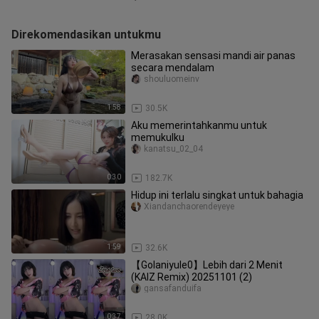
Direkomendasikan untukmu
Merasakan sensasi mandi air panas
secara mendalam
shouluomeinv
1:58
30.5K
Aku memerintahkanmu untuk
memukulku
kanatsu_02_04
0:30
182.7K
Hidup ini terlalu singkat untuk bahagia
Xiandanchaorendeyeye
1:59
32.6K
【Golaniyule0】Lebih dari 2 Menit
(KAIZ Remix) 20251101 (2)
gansafanduifa
0:37
28.0K