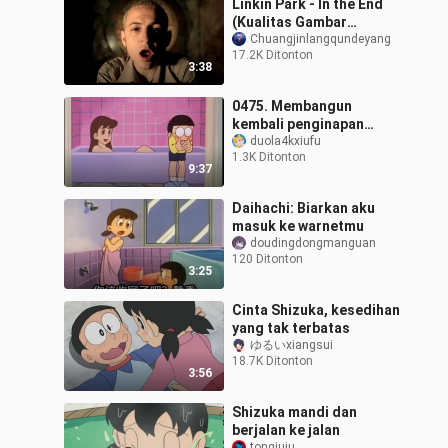
Linkin Park - In the End
(Kualitas Gambar
Ditingkatkan)
Chuangjinlangqundeyang
17.2K Ditonton
3:38
0475. Membangun
kembali penginapan
bobrok [versi dub
duola4kxiufu
1.3K Ditonton
Taiwan]
9:37
Daihachi: Biarkan aku
masuk ke warnetmu
doudingdongmanguan
120 Ditonton
3:25
Cinta Shizuka, kesedihan
yang tak terbatas
ゆるいxiangsui
18.7K Ditonton
3:56
Shizuka mandi dan
berjalan ke jalan
tongjuju