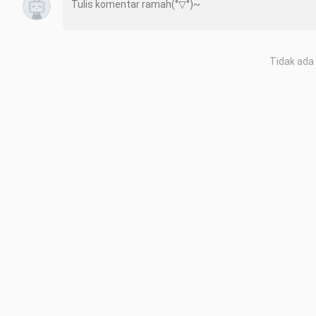
Tidak ada 