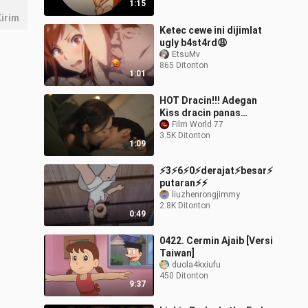
1:15
irim
Ketec cewe ini dijimlat
ugly b4st4rd😩
EtsuMv
865 Ditonton
1:01
HOT Dracin!!! Adegan
Kiss dracin panas
TERBARU!!!
Film World 77
3.5K Ditonton
1:09
⚡️3⚡️6⚡️0⚡️derajat⚡️besar⚡️
putaran⚡️⚡️
liuzhenrongjimmy
2.8K Ditonton
0:49
0422. Cermin Ajaib [Versi
Taiwan]
duola4kxiufu
450 Ditonton
9:37