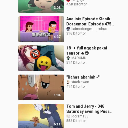
4.5K Ditonton
3:08
Analisis Episode Klasik
Doraemon: Episode 475
"Membangun Kembali
baimodongm___ieshuo
316 Ditonton
Penginapan Rusak"
4:37
18++ full nggak pakai
sensor 🔥😍
MARUMU
514 Ditonton
1:09
"Rahasiakanlah~"
xiaobinwan
414 Ditonton
1:04
Tom and Jerry - 048
Saturday Evening Puss
[1950]
jdorama88
553 Ditonton
6:11