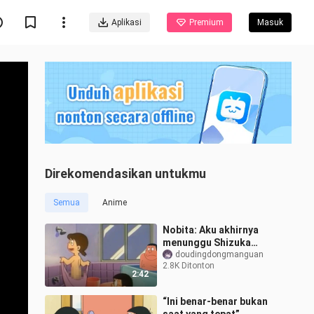
Aplikasi
Premium
Masuk
Direkomendasikan untukmu
Semua
Anime
Nobita: Aku akhirnya
menunggu Shizuka
kembali
doudingdongmanguan
2.8K Ditonton
2:42
“Ini benar-benar bukan