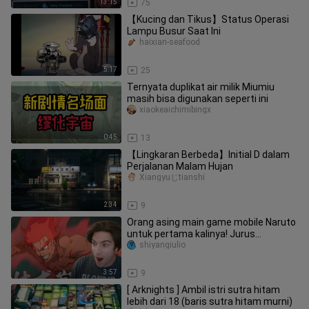
13:15
75
【Kucing dan Tikus】Status Operasi
Lampu Busur Saat Ini
haixian-seafood
5:17
25
Ternyata duplikat air milik Miumiu
masih bisa digunakan seperti ini
xiaokeaichimibingx
0:45
13
【Lingkaran Berbeda】Initial D dalam
Perjalanan Malam Hujan
Xiangyuじtianshi
2:34
9
Orang asing main game mobile Naruto
untuk pertama kalinya! Jurus
Khususnya keren banget, kan?!
shiyangiulio
3:57
9
[ Arknights ] Ambil istri sutra hitam
lebih dari 18 (baris sutra hitam murni)