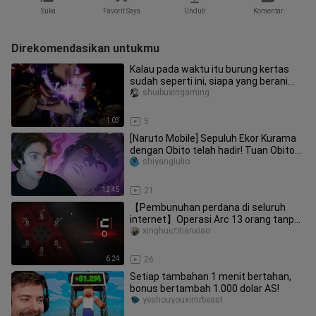
Suka
Favorit Saya
Unduh
Komentar
Direkomendasikan untukmu
Kalau pada waktu itu burung kertas
sudah seperti ini, siapa yang berani
bilang ini tidak ganteng?
shuibuxingaming
1:03
5
[Naruto Mobile] Sepuluh Ekor Kurama
dengan Obito telah hadir! Tuan Obito
sungguh tampan! Ayo gacha!
shiyangiulio
12:45
21
【Pembunuhan perdana di seluruh
internet】Operasi Arc 13 orang tanpa
poin, tembakan senjata bergema, s
xinghuiのtianxiao
6:24
26
Setiap tambahan 1 menit bertahan,
bonus bertambah 1.000 dolar AS!
yeshouyouximrbeast