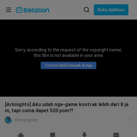
Pilih bahasa
Buka Aplikasi
English
Bahasa: Bahasa Indonesia
ภาษาไทย
Sorry, according to the request of the copyright owner,
asuk
this film is not available in your area.
Tiếng Việt
Tonton lebih banyak di App
Bahasa Indonesia
Bahasa Melayu
[Arknights] Aku udah nge-game kontrak lebih dari 8 ja
m, tapi cuma dapet 520 poin?!
shiyangiulio