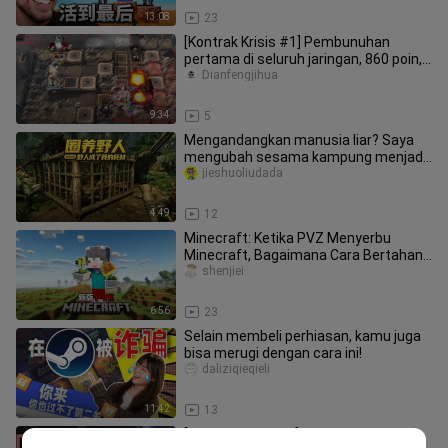
13:08
23
[Kontrak Krisis #1] Pembunuhan
pertama di seluruh jaringan, 860 poin,
pertempuran pembakaran keruh,
Dianfengjihua
9:34
5
Mengandangkan manusia liar? Saya
mengubah sesama kampung menjadi
bahan habis pakai
jieshuoliudada
4:49
12
Minecraft: Ketika PVZ Menyerbu
Minecraft, Bagaimana Cara Bertahan
Hidup?!
shenjiei
6:56
23
Selain membeli perhiasan, kamu juga
bisa merugi dengan cara ini!
daliziqieqieli
11:42
13
[Operasi Yuanmo] Hatiku akan