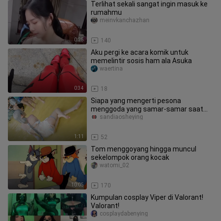
Terlihat sekali sangat ingin masuk ke
rumahmu
meinvkanchazhan
0:25
140
Aku pergi ke acara komik untuk
memelintir sosis ham ala Asuka
waertina
0:34
18
Siapa yang mengerti pesona
menggoda yang samar-samar saat
basah kuyup ini
sandiaosheying
1:11
52
Tom menggoyang hingga muncul
sekelompok orang kocak
watomi_02
10:05
170
Kumpulan cosplay Viper di Valorant!
Valorant!
cosplaydabenying