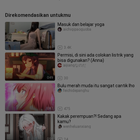
Direkomendasikan untukmu
Masuk dan belajar yoga
aichiqipaoguoba
0:40
3.4K
Permisi, di sini ada colokan listrik yang
bisa digunakan? (Anna)
aijiangなのだ
0:49
30
Bulu merah muda itu sangat cantik lho
feichidepanghu
0:47
475
Kakak perempuan?! Sedang apa
kamu?
wenheluanxiang
0:56
24