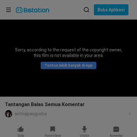
Pilih bahasa
Buka Aplikasi
English
Bahasa: Bahasa Indonesia
ภาษาไทย
Sorry, according to the request of the copyright owner,
asuk
this film is not available in your area.
Tiếng Việt
Tonton lebih banyak di App
Bahasa Indonesia
Bahasa Melayu
Tantangan Balas Semua Komentar
aichiqipaoguoba
Suka
Favorit Saya
Unduh
Komentar