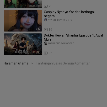
1:31
21
Cosplay Nyonya Yor dari berbagai
negara
vivian_payne_02_01
2:14
30
Dokter Hewan Shanhai Episode 1: Awal
Mula
menkoudexielaoban
9:17
82
Halaman utama
Tantangan Balas Semua Komentar
>