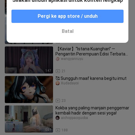
sangat pengertian.. #Anime #KomikAI
#K
4:57
8
Pergi ke app store / unduh
Lai Nuo Cha Cha
fanrenbairi
Batal
1:22
12
【Kaviar】“Istana Kuanghan” —
Pengantin Perempuan Edisi Terbatas
“Cheshire”
wangyanruyu
1:47
21
🥰 Sungguh maaf karena begitu imut
Xudadayoi
1:13
23
Kokba yang paling manjain penggemar
kembali hadir dengan sesi yoga!
aichiqipaoguoba
0:51
188