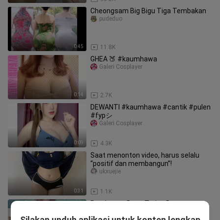
Cheongsam Big Bigu Tiga Tembakan
pudeduo
0:45
11.8K
GHEA 🍑 #kaumhawa
Galeri Cosplayer
0:14
2.7K
DEWANTI #kaumhawa #cantik #pulen
#fypシ゚
Galeri Cosplayer
0:09
4.3K
Saat menonton video, harus selalu
“positif dan membangun”!
ukxuejie
0:31
1.1K
Pendatang Baru, Tarian Baru
youqianshanmuxue
Silakan unduh aplikasi untuk konten lengkap