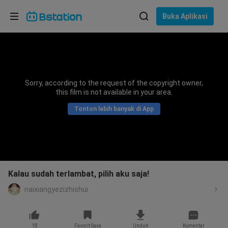
Pilih bahasa
Buka Aplikasi
English
Bahasa: Bahasa Indonesia
ภาษาไทย
Sorry, according to the request of the copyright owner,
asuk
this film is not available in your area.
Tiếng Việt
Tonton lebih banyak di App
Bahasa Indonesia
Bahasa Melayu
Kalau sudah terlambat, pilih aku saja!
naixiangyezizhishui
18
Favorit Saya
Unduh
Komentar