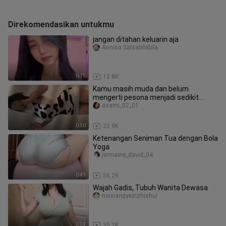
Direkomendasikan untukmu
jangan ditahan keluarin aja
Annisa Salsabilabila
0:15
12.8K
Kamu masih muda dan belum
mengerti pesona menjadi sedikit
gemuk dan menarik di mata pria.
asami_02_01
0:50
22.9K
Ketenangan Seniman Tua dengan Bola
Yoga
jermaine_david_04
0:49
56.2K
Wajah Gadis, Tubuh Wanita Dewasa
naixiangyezizhishui
0:34
35.2K