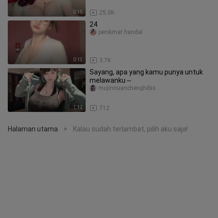
0:15
25.0K
24
penikmat handal
0:13
3.7K
Sayang, apa yang kamu punya untuk
melawanku～
mujinnuanchenghibis
1:12
712
Halaman utama
Kalau sudah terlambat, pilih aku saja!
>