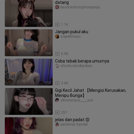
datang
baochaohongshaopaigu
0:57
1.1K
Jangan pukul aku
soprettiness
1:54
9.9K
Coba tebak berapa umurnya
shuiduoduobaobao
0:50
3.6K
Gigi Kecil Jahat 【Mengisi Kerusakan,
Menipu Bunga】
yikoxiangca_____xue
1:00
257
jelas dan padat 😍
penikmat handal