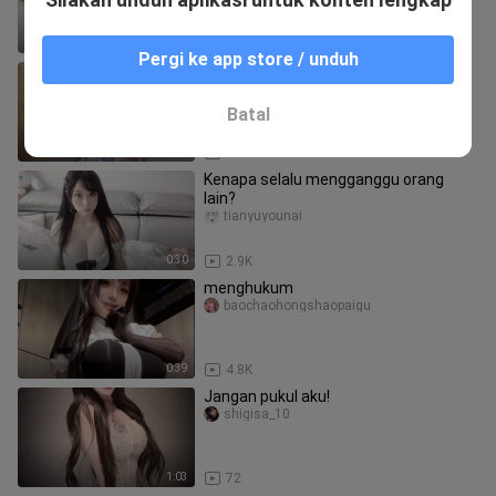
1:01
2.1K
Pergi ke app store / unduh
Sangat gagah dan mengesankan
naixiangyezizhishui
Batal
0:34
38.0K
Kenapa selalu mengganggu orang
lain?
tianyuyounai
0:30
2.9K
menghukum
baochaohongshaopaigu
0:39
4.8K
Jangan pukul aku!
shigisa_10
1:03
72