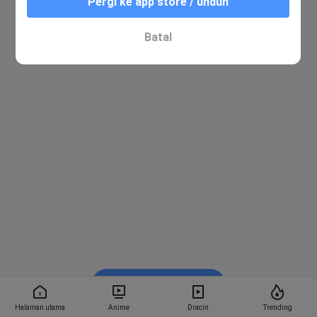
Pergi ke app store / unduh
Batal
Nonton di Bstation
Halaman utama
Anime
Dracin
Trending