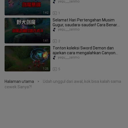
kamu hitungin, aku juga nggak pernah
yequ___ianmo
ngit
1:42
1
Selamat Hari Pertengahan Musim
Gugur, saudara-saudari! Cara Benar
Bermain Jianmo dalam Teamfight 3
yequ___ianmo
1:41
2
Tonton koleksi Sword Demon dan
ajarkan cara mengalahkan Canyon
King!
yequ___ianmo
1:25
5
Halaman utama
Udah unggul dari awal, kok bisa kalah sama
>
cewek Sanya?!