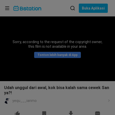
Pilih bahasa
Buka Aplikasi
English
Bahasa: Bahasa Indonesia
ภาษาไทย
Sorry, according to the request of the copyright owner,
asuk
this film is not available in your area.
Tiếng Việt
Tonton lebih banyak di App
Bahasa Indonesia
Bahasa Melayu
Udah unggul dari awal, kok bisa kalah sama cewek San
ya?!
yequ___ianmo