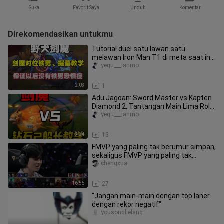
Suka
Favorit Saya
Unduh
Komentar
Direkomendasikan untukmu
Tutorial duel satu lawan satu
melawan Iron Man T1 di meta saat ini;
setelah menonton, kamu pasti tid
yequ___ianmo
2:03
1
Adu Jagoan: Sword Master vs Kapten
Diamond 2, Tantangan Main Lima Role
Hanya Pakai Sword Master! Nai
yequ___ianmo
3:24
13
FMVP yang paling tak berumur simpan,
sekaligus FMVP yang paling tak
terbantahkan. Sama seperti FMVP
chengxua
16:55
27
"Jangan main-main dengan top laner
dengan rekor negatif"
yousonglielang