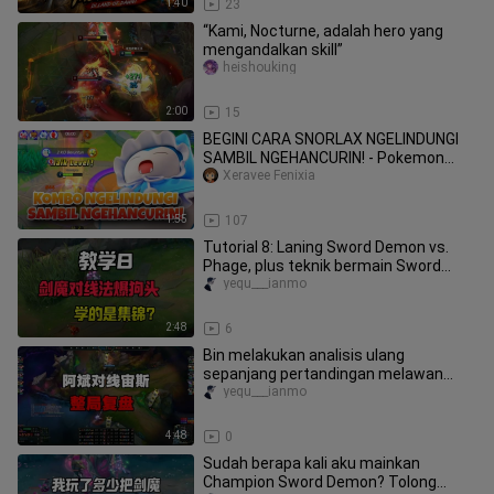
1:40
23
“Kami, Nocturne, adalah hero yang
mengandalkan skill”
heishouking
2:00
15
BEGINI CARA SNORLAX NGELINDUNGI
SAMBIL NGEHANCURIN! - Pokemon
Unite Moments
Xeravee Fenixia
1:55
107
Tutorial 8: Laning Sword Demon vs.
Phage, plus teknik bermain Sword
Demon. Rank: (Diamond 3 – Grandm
yequ___ianmo
2:48
6
Bin melakukan analisis ulang
sepanjang pertandingan melawan
Zeus, membenarkan perkataan para
yequ___ianmo
penggem
4:48
0
Sudah berapa kali aku mainkan
Champion Sword Demon? Tolong