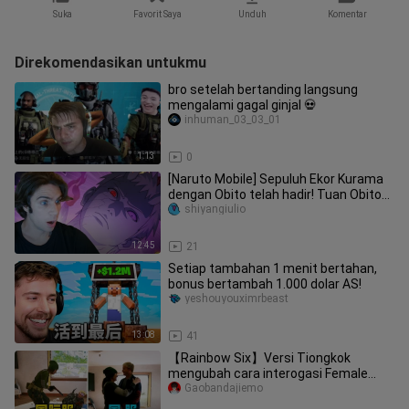
Suka
Favorit Saya
Unduh
Komentar
Direkomendasikan untukmu
bro setelah bertanding langsung
mengalami gagal ginjal 💀
inhuman_03_03_01
1:13
0
[Naruto Mobile] Sepuluh Ekor Kurama
dengan Obito telah hadir! Tuan Obito
sungguh tampan! Ayo gacha!
shiyangiulio
12:45
21
Setiap tambahan 1 menit bertahan,
bonus bertambah 1.000 dolar AS!
yeshouyouximrbeast
13:08
41
【Rainbow Six】Versi Tiongkok
mengubah cara interogasi Female
Ghost
Gaobandajiemo