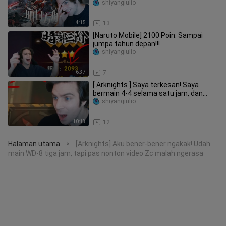
karakternya! Sudah gacha!
shiyangiulio
4:15
13
[Naruto Mobile] 2100 Poin: Sampai
jumpa tahun depan!!!
shiyangiulio
6:37
7
[ Arknights ] Saya terkesan! Saya
bermain 4-4 selama satu jam, dan
seorang pemain Tiongkok menyelesa
shiyangiulio
10:13
12
Halaman utama
[Arknights] Aku bener-bener ngakak! Udah
>
main WD-8 tiga jam, tapi pas nonton video Zc malah ngerasa