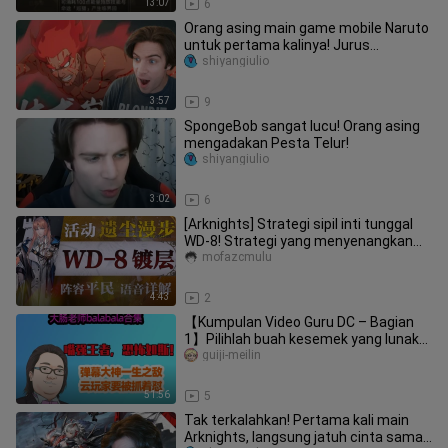
13:07
6
Orang asing main game mobile Naruto
untuk pertama kalinya! Jurus
Khususnya keren banget, kan?!
shiyangiulio
3:57
9
SpongeBob sangat lucu! Orang asing
mengadakan Pesta Telur!
shiyangiulio
3:02
6
[Arknights] Strategi sipil inti tunggal
WD-8! Strategi yang menyenangkan
dengan jajaran sipil + ting
mofazcmulu
4:43
2
【Kumpulan Video Guru DC – Bagian
1】Pilihlah buah kesemek yang lunak
untuk dipencet, dan pilihlah kom
guiji-meilin
51:56
5
Tak terkalahkan! Pertama kali main
Arknights, langsung jatuh cinta sama