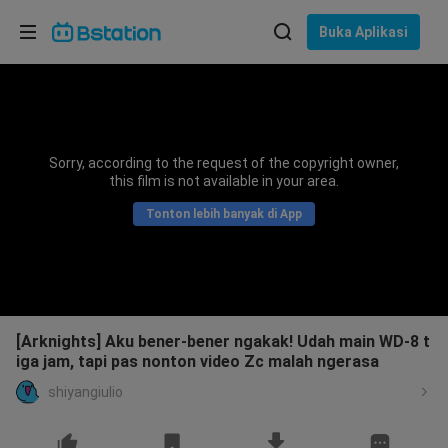
Pilih bahasa
Buka Aplikasi
English
Bahasa: Bahasa Indonesia
ภาษาไทย
Sorry, according to the request of the copyright owner,
asuk
this film is not available in your area.
Tiếng Việt
Tonton lebih banyak di App
Bahasa Indonesia
Bahasa Melayu
[Arknights] Aku bener-bener ngakak! Udah main WD-8 t
iga jam, tapi pas nonton video Zc malah ngerasa
shiyangiulio