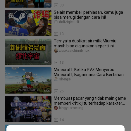
1:26
30
Selain membeli perhiasan, kamu juga
bisa merugi dengan cara ini!
daliziqieqieli
11:42
13
Ternyata duplikat air milik Miumiu
masih bisa digunakan seperti ini
xiaokeaichimibingx
0:45
13
Minecraft: Ketika PVZ Menyerbu
Minecraft, Bagaimana Cara Bertahan
Hidup?!
shenjiei
6:56
26
Membuat pacar yang tidak main game
memberi kritik jitu terhadap karakter
Honkai: Star Rail (bagian 2
bingyaomebing
12:40
14
Game ini benar-benar seperti