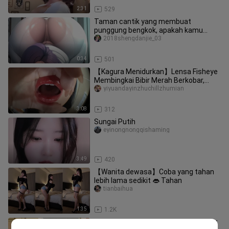
2:31
529
Taman cantik yang membuat
punggung bengkok, apakah kamu
sanggup menahannya?
2018shengdanjie_03
0:34
501
【Kagura Menidurkan】Lensa Fisheye
Membingkai Bibir Merah Berkobar,
Bisikan Lembut Bantu Tidur, Ikuti
yiyuandayinzhuchillzhumian
3:08
312
Sungai Putih
eyinongnongqishaming
3:49
420
【Wanita dewasa】Coba yang tahan
lebih lama sedikit 👄 Tahan
tianbaihua
1:35
1.2K
Buka itu ko depan teman sekelas wey