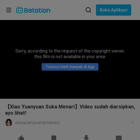
Pilih bahasa
Buka Aplikasi
English
Bahasa: Bahasa Indonesia
ภาษาไทย
Sorry, according to the request of the copyright owner,
asuk
this film is not available in your area.
Tiếng Việt
Tonton lebih banyak di App
Bahasa Indonesia
Bahasa Melayu
【Xiao Yuanyuan Suka Menari】Video sudah diarsipkan,
ayo lihat!
xiaoyuanyuanaitiaowu