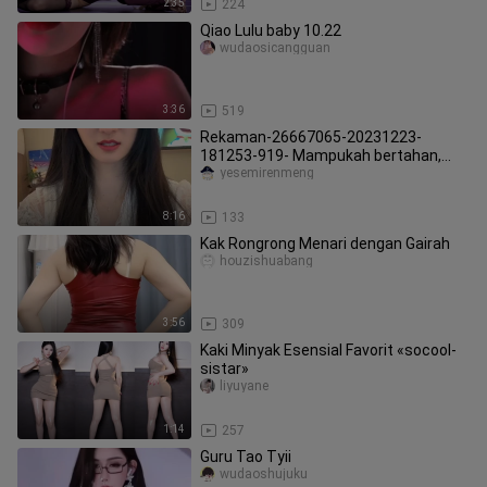
2:35
224
Qiao Lulu baby 10.22
wudaosicangguan
3:36
519
Rekaman-26667065-20231223-
181253-919- Mampukah bertahan,
adik?
yesemirenmeng
8:16
133
Kak Rongrong Menari dengan Gairah
houzishuabang
3:56
309
Kaki Minyak Esensial Favorit «socool-
sistar»
liyuyane
1:14
257
Guru Tao Tyii
wudaoshujuku