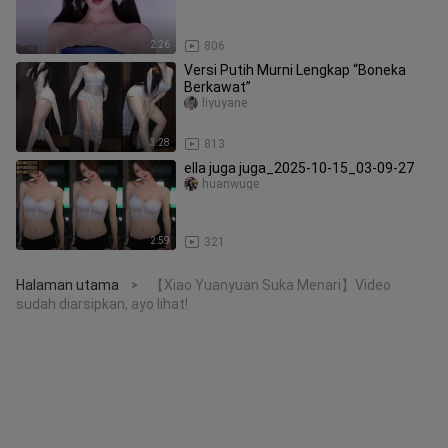
2:26
806
Versi Putih Murni Lengkap “Boneka
Berkawat”
liyuyane
3:28
813
ella juga juga_2025-10-15_03-09-27
huanwuge
2:59
321
Halaman utama
【Xiao Yuanyuan Suka Menari】Video
>
sudah diarsipkan, ayo lihat!