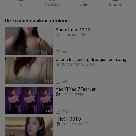
2
Favorit Saya
Unduh
Komentar
Direkomendasikan untukmu
Shen Rufan 12.14
sumizume_04
3:11
385
Jeans bergoyang di bagian belakang
burton_heath_02_01
3:20
689
Yao Yi Yao 7 Februari
luzhizhuanjia
4:00
215
【KK】OOTD
jerald_werner_02