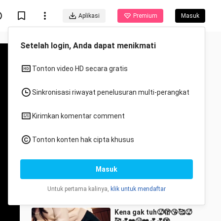
Aplikasi
Premium
Masuk
Direkomendasikan untukmu
Semua
Anime
DO YOU LIKE SIDE B??
Asupan Lokal
93.8K Ditonton
0:16
Kena gak tuh🥵🫣😘🥰🥵