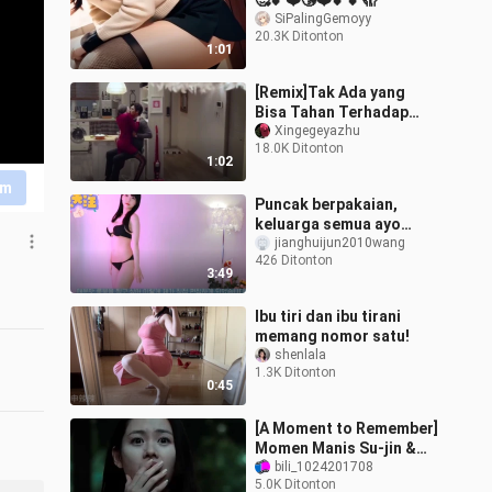
🥰💕❤️😘❤️💕💕🫣
SiPalingGemoyy
20.3K Ditonton
1:01
[Remix]Tak Ada yang
Bisa Tahan Terhadap
Pacar yang Terlalu Aktif
Xingegeyazhu
18.0K Ditonton
1:02
im
Puncak berpakaian,
keluarga semua ayo
masuk dan belajar padu
jianghuijun2010wang
426 Ditonton
padan!!
3:49
Ibu tiri dan ibu tirani
memang nomor satu!
shenlala
1.3K Ditonton
0:45
[A Moment to Remember]
Momen Manis Su-jin &
Chul-soo
bili_1024201708
5.0K Ditonton