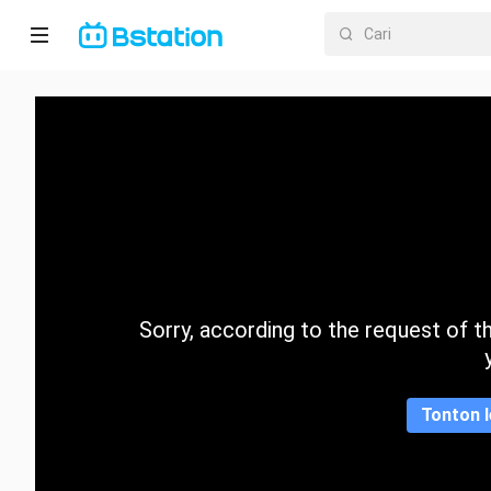
Halaman
utama
Anime
Dracin
Trending
Sorry, according to the request of the
Kategori
Tonton l