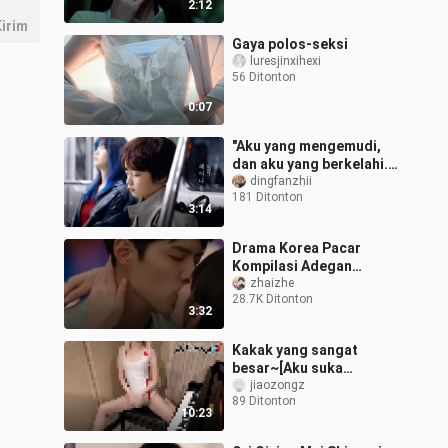
2:12
irim
Gaya polos-seksi
luresjinxihexi
56 Ditonton
0:07
"Aku yang mengemudi,
dan aku yang berkelahi.
Pacar macam apa
dingfanzhii
181 Ditonton
kamu?" Pacar kecil yang
3:14
dijemput di pin
Drama Korea Pacar
Kompilasi Adegan
Ciuman
zhaizhe
28.7K Ditonton
3:32
Kakak yang sangat
besar~[Aku suka
belajar?] Lagu penutup
jiaozongz
89 Ditonton
“DARLING in the
10:23
FRANXX”