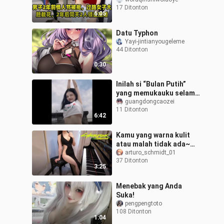
Hari Valentine kini berani
17 Ditonton
merebut bunga dari
6:05
seoran
Datu Typhon
Yayi-jintianyougeleme
44 Ditonton
0:30
Inilah si “Bulan Putih”
yang memukauku selama
tiga tahun di SMA! 2⃣
guangdongcaozei
11 Ditonton
6:42
Kamu yang warna kulit
atau malah tidak ada~
[Saudara-saudara, ayo
arturo_schmidt_01
37 Ditonton
belajar] [Aku suka
3:25
belajar?] Lagu
Menebak yang Anda
Suka!
pengpengtoto
108 Ditonton
1:04