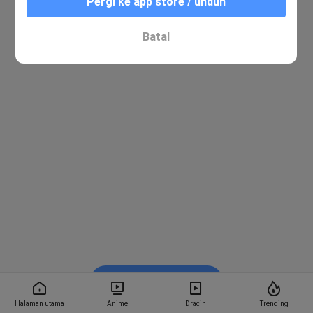
Pergi ke app store / unduh
Batal
Nonton di Bstation
Halaman utama
Anime
Dracin
Trending