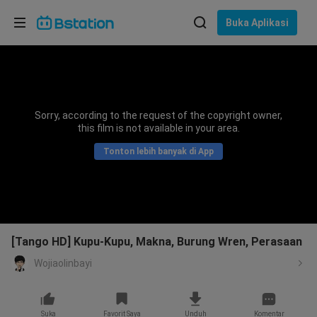
Pilih bahasa
Buka Aplikasi
English
Bahasa: Bahasa Indonesia
ภาษาไทย
Sorry, according to the request of the copyright owner,
asuk
this film is not available in your area.
Tiếng Việt
Tonton lebih banyak di App
Bahasa Indonesia
Bahasa Melayu
[Tango HD] Kupu-Kupu, Makna, Burung Wren, Perasaan
Wojiaolinbayi
Suka
Favorit Saya
Unduh
Komentar