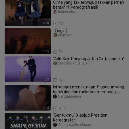
Cinta yang tak terwujud takkan pernah
berakhir! [Koreografi asli]
liuhumuko
0:28
13
【ingin】
nkningke
1:06
89
"Adik Kaki Panjang Jatuh Cinta padaku"
Shiyuanjiangshaonv
1:35
52
Ini sangat menakutkan. Siapapun yang
berakting dan melamar memanggil
namaku, aku berharap yang terba
tianxuanguren
2:06
4.8K
"Bentukmu" Xiaoju x Presiden
Koreografer
ZhangxiaojuziJuana