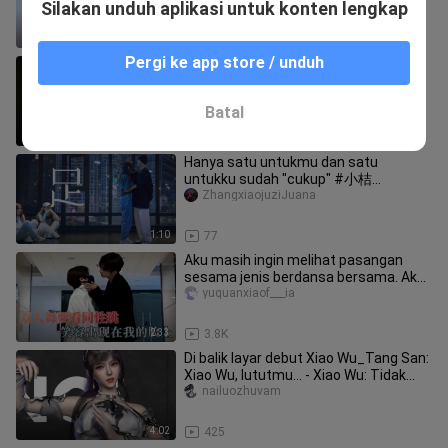
Silakan unduh aplikasi untuk konten lengkap
0:31
36
Pergi ke app store / unduh
Duet ini sangat menyentuh
xilin____zaitiaowu
Batal
0:20
14
Hanya satu untukmu dan satu
untukku sudah "cukup" #小桔
koreografer presiden koreografi#
ZhangxiaojuziJuana
1:10
77
Aku masih ingin melihat pasangan
sesama jenis berdansa bersama. Aku
suka banget sama kalian berdua.
yuquanxiaof___ia
2:33
3.8K
Di balik layar debut Xiao Wu_Tang San:
Xiao Wu, lututmu... - Xiao Wu: Tidak
apa-apa, saudara ketiga,
nailuozhuvam
4:02
425