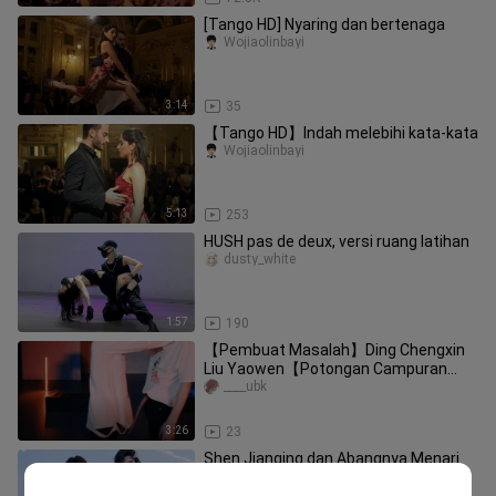
[Tango HD] Nyaring dan bertenaga
Wojiaolinbayi
3:14
35
【Tango HD】Indah melebihi kata-kata
Wojiaolinbayi
5:13
253
HUSH pas de deux, versi ruang latihan
dusty_white
1:57
190
【Pembuat Masalah】Ding Chengxin
Liu Yaowen【Potongan Campuran
Wenxin Duo Deux】
____ubk
3:26
23
Shen Jianqing dan Abangnya Menari
Seperti Kupu-Kupu Mabuk
wulang_06