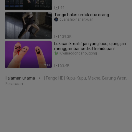
1:00
44
Tango halus untuk dua orang
duanshipinzhenxuan
1:00
129.2K
Lukisan kreatif jari yang lucu, ujung jari
menggambar sedikit kehidupan!
Kiwinaodongshougong
9:14
53.4K
Halaman utama
[Tango HD] Kupu-Kupu, Makna, Burung Wren,
>
Perasaan