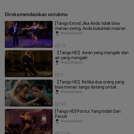
Direkomendasikan untukmu
[Tango Extra] Jika Anda tidak bisa
menari swing, Anda bukanlah master
tango yang baik
Wojiaolinbayi
2:52
12
【Tango HD】Awan yang mengalir dan
air yang mengalir
Wojiaolinbayi
3:17
8
【Tango HD】Ketika dua orang yang
bisa menari tango datang untuk
kencan buta, maka....
Wojiaolinbayi
4:55
53
[Tango HD] Postur Yang Indah Dan
Penuh
Wojiaolinbayi
2:44
72.5K