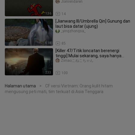
Jianrendaren
1:36
14
[Jianwang III/Umbrella Qin] Gunung dan
laut bisa datar (ujung)
_yingzhongsa_
4:18
85
[Killer 47/Titik loncatan berenergi
tinggi] Mulai sekarang, saya hanya
akan mengejar keadilan saya s
Zimaoこねこちゃん
2:33
100
Halaman utama
CF versi Vietnam: Orang kulit hitam
>
mengusung peti mati, tim terkuat di Asia Tenggara