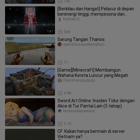
7:20
795
[Berkilau dan Hangat] Pelacur di depan
berenergi tinggi, mempesona dan
menawan, dan cinta ibu telah
Kalikalizz
1:47
588
Sarung Tangan Thanos
yuenanxiaoxuekangbazi
2:28
77
[Game][Minecraft] Membangun
Wahana Kereta Luncur yang Megah
Qianshanggugugu
2:11
4.4K
Sword Art Online: Insiden Tidur dengan
Alice di Tur Pantai Lain (5 tahap)
bingxuedejuewang
22:04
5.1K
CF: Kalian hanya bermain di server
Vietnam ya?