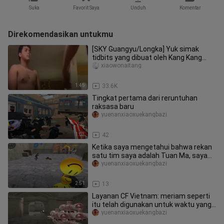
Suka
Favorit Saya
Unduh
Komentar
Direkomendasikan untukmu
[SKY Guangyu/Longka] Yuk simak
tidbits yang dibuat oleh Kang Kang
Long dan istrinya (lanjut ke video
xiaowonaitang
1:45
33.6K
Tingkat pertama dari reruntuhan
raksasa baru
yuenanxiaoxuekangbazi
1:03
42
Ketika saya mengetahui bahwa rekan
satu tim saya adalah Tuan Ma, saya
tahu bahwa saya membeli pedang
yuenanxiaoxuekangbazi
2:51
13
Layanan CF Vietnam: meriam seperti
itu telah digunakan untuk waktu yang
lama, dan matanya mudah terb
yuenanxiaoxuekangbazi