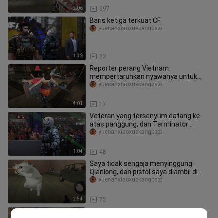
2:06
397
Baris ketiga terkuat CF
yuenanxiaoxuekangbazi
1:32
23
Reporter perang Vietnam
mempertaruhkan nyawanya untuk
mengabadikan pesta terakhir sebelum
yuenanxiaoxuekangbazi
pergantian
4:01
17
Veteran yang tersenyum datang ke
atas panggung, dan Terminator
gemetar ketika dia melihatnya
yuenanxiaoxuekangbazi
1:04
48
Saya tidak sengaja menyinggung
Qianlong, dan pistol saya diambil di
ronde kedua
yuenanxiaoxuekangbazi
2:54
72
Server CF Vietnam: Harta Karun