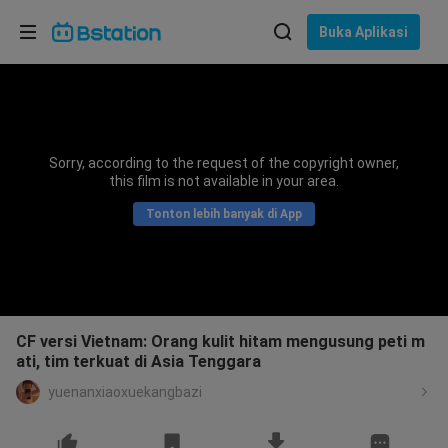
Pilih bahasa
Buka Aplikasi
English
Bahasa: Bahasa Indonesia
ภาษาไทย
Sorry, according to the request of the copyright owner,
asuk
this film is not available in your area.
Tiếng Việt
Tonton lebih banyak di App
Bahasa Indonesia
Bahasa Melayu
CF versi Vietnam: Orang kulit hitam mengusung peti m
ati, tim terkuat di Asia Tenggara
yuenanxiaoxuekangbazi