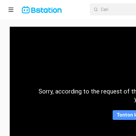
Halaman
utama
Anime
Dracin
Trending
Sorry, according to the request of the
Kategori
Tonton l