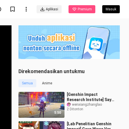
Aplikasi
Premium
Masuk
Direkomendasikan untukmu
Semua
Anime
[Genshin Impact
Research Institute] Saya
menemukan pilot paling
wenxiangzhanglao
2 Ditonton
menyenangkan dari Tim
5:50
Nichan! 1400 M
[Lab Penelitian Genshin