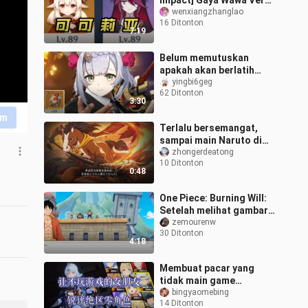
Impact] Gaya Wawa Versi
Cermin dari Keqing!
wenxiangzhanglao
16 Ditonton
Teknik Double Diffusion
7:19
+ Reduct
Belum memutuskan
apakah akan berlatih
sebagai pelayan? Lihat
yingbi6geg
62 Ditonton
Permainan Monyet Bebas
3:30
Luka dari The Ci
im
Terlalu bersemangat,
sampai main Naruto di
Genshin Impact!
zhongerdeatong
10 Ditonton
0:48
One Piece: Burning Will:
Setelah melihat gambar
rahasia Topi Jerami
zemourenw
30 Ditonton
palsu, saya langsung
4:18
tercengang
Membuat pacar yang
tidak main game
memberi kritik jitu
bingyaomebing
14 Ditonton
terhadap karakter