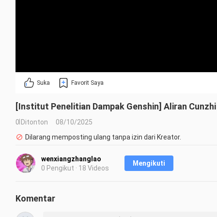
Suka
Favorit Saya
[Institut Penelitian Dampak Genshin] Aliran Cunzh
0 Ditonton
08/10/2025
Dilarang memposting ulang tanpa izin dari Kreator.
wenxiangzhanglao
Mengikuti
0 Pengikut · 18 Videos
Komentar