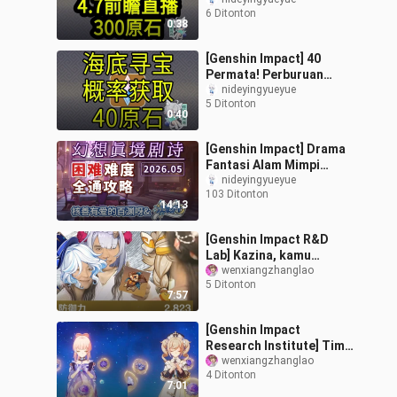
Permata! Berakhir pukul
6 Ditonton
12:00 siang tanggal 25
0:38
Mei! Pratinja
[Genshin Impact] 40
Permata! Perburuan
Harta Karun Bawah Laut!
nideyingyueyue
5 Ditonton
Peluang
0:40
Mendapatkannya!
[Genshin Impact] Drama
Fantasi Alam Mimpi
Mode Sulit (Mei 2026)
nideyingyueyue
103 Ditonton
Api-Air-Rumput / Baru di
14:13
Lapisan Dal
[Genshin Impact R&D
Lab] Kazina, kamu
datang tepat waktu!
wenxiangzhanglao
5 Ditonton
Mesin ganda tambah
7:57
damage untuk seluruh ti
[Genshin Impact
Research Institute] Tim
Nasional Dewa Air Funina
wenxiangzhanglao
4 Ditonton
0 kehidupan!
7:01
Bergabunglah dengan Sa