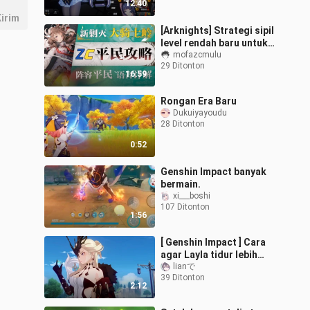
12:40
Honkai: Star Rail (bagian
irim
2
[Arknights] Strategi sipil
level rendah baru untuk
menghancurkan
mofazcmulu
29 Ditonton
"Pinggiran Wilayah
16:59
Ksatria Agung"!
Rongan Era Baru
Dukuiyayoudu
28 Ditonton
0:52
Genshin Impact banyak
bermain.
xi___boshi
107 Ditonton
1:56
[ Genshin Impact ] Cara
agar Layla tidur lebih
nyenyak
lianで
39 Ditonton
2:12