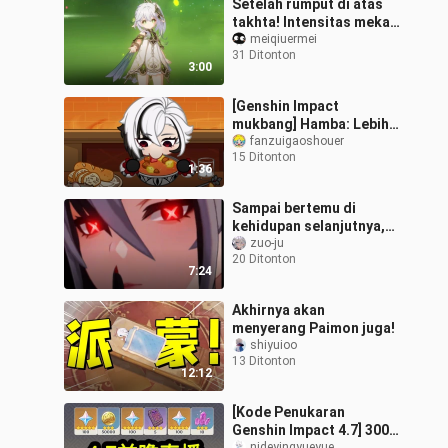
Setelah rumput di atas
takhta! Intensitas mekar
Nilu meledak! Sipil 0
meiqiuermei
31 Ditonton
dewa rumput kehidupan
3:00
diukur!
[Genshin Impact
mukbang] Hamba: Lebih
pendiam dalam situasi
fanzuigaoshouer
15 Ditonton
diplomatik, tapi ini
1:36
adalah rumah perapi
Sampai bertemu di
kehidupan selanjutnya,
Klevy
zuo-ju
20 Ditonton
7:24
Akhirnya akan
menyerang Paimon juga!
shiyuioo
13 Ditonton
12:12
[Kode Penukaran
Genshin Impact 4.7] 300
nideyingyueyue