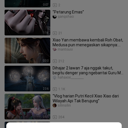
0:07
2
“Petarung Emas”
gangshao
1:14
21
Xiao Yan membawa kembali Roh Obat,
Medusa pun menegaskan sikapnya:
martabat seorang ratu bukanlah se
mantousi
0:30
212
Dihajar 2 lawan 7 aja nggak takut,
begitu denger yang ngebantai Guru Mu
sampai meninggalkan tubuh fi
hahaxixi_________
2:36
1.1K
“Vlog harian Putri Kecil Xiao Xiao dari
Wilayah Api Tak Berujung”
silinsilin
0:51
204
Qing Yanjing yang memiliki latar