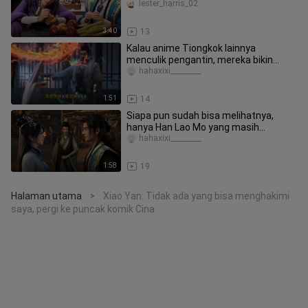
lester_harris_02
3:40
13
Kalau anime Tiongkok lainnya
menculik pengantin, mereka bikin
keributan di pesta pernikahan; kalau H
hahaxixi_________
1:51
14
Siapa pun sudah bisa melihatnya,
hanya Han Lao Mo yang masih
berpura-pura
hahaxixi_________
1:58
19
Halaman utama
Xiao Yan: Tidak ada yang bisa menghakimi
>
saya, pergi ke puncak komik Cina