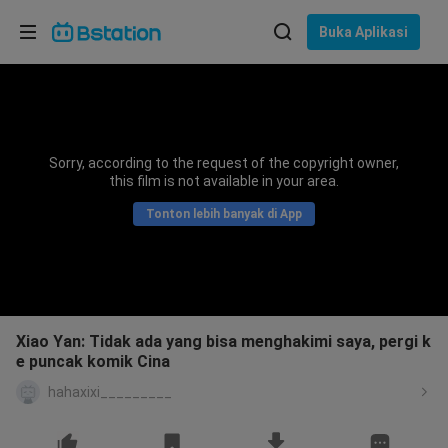
Pilih bahasa
Buka Aplikasi
English
Bahasa: Bahasa Indonesia
ภาษาไทย
Sorry, according to the request of the copyright owner,
asuk
this film is not available in your area.
Tiếng Việt
Tonton lebih banyak di App
Bahasa Indonesia
Bahasa Melayu
Xiao Yan: Tidak ada yang bisa menghakimi saya, pergi k
e puncak komik Cina
hahaxixi_________