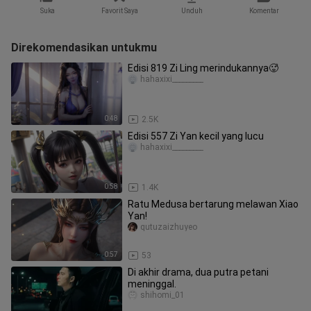
Suka
Favorit Saya
Unduh
Komentar
Direkomendasikan untukmu
Edisi 819 Zi Ling merindukannya🥵
hahaxixi_________
0:48
2.5K
Edisi 557 Zi Yan kecil yang lucu
hahaxixi_________
0:58
1.4K
Ratu Medusa bertarung melawan Xiao
Yan!
qutuzaizhuyeo
0:57
53
Di akhir drama, dua putra petani
meninggal.
shihomi_01