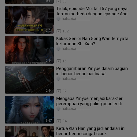
0:41
30
Tidak, episode Mortal 157 yang saya
tonton berbeda dengan episode Anda.
Saya mungkin salah membacany
hahaxixi_________
2:02
132
Kakak Senior Nan Gong Wan ternyata
keturunan Shi Xiao?
hahaxixi_________
2:14
16
Penggambaran Yinyue dalam bagian
ini benar-benar luar biasa!
hahaxixi_________
2:44
32
Mengapa Yinyue menjadi karakter
perempuan yang paling populer di
kalangan masyarakat umum
hahaxixi_________
9:47
34
Ketua Klan Han yang jadi andalan ini
benar-benar sangat sibuk