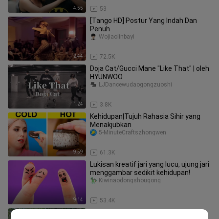
4:55
53
[Tango HD] Postur Yang Indah Dan
Penuh
Wojiaolinbayi
2:44
72.5K
Doja Cat/Gucci Mane "Like That" | oleh
HYUNWOO
LJDancewudaogongzuoshi
1:24
3.8K
Kehidupan|Tujuh Rahasia Sihir yang
Menakjubkan
5-MinuteCraftszhongwen
9:59
61.3K
Lukisan kreatif jari yang lucu, ujung jari
menggambar sedikit kehidupan!
Kiwinaodongshougong
9:14
53.4K
Apakah kamu mengerti maksudku?