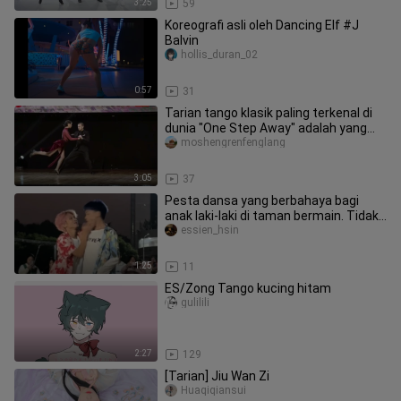
3:25
59
Koreografi asli oleh Dancing Elf #J
Balvin
hollis_duran_02
0:57
31
Tarian tango klasik paling terkenal di
dunia "One Step Away" adalah yang
paling kejam
moshengrenfenglang
3:05
37
Pesta dansa yang berbahaya bagi
anak laki-laki di taman bermain. Tidak
ada teknik, yang ada hanyalah
essien_hsin
1:25
11
ES/Zong Tango kucing hitam
gulilili
2:27
129
[Tarian] Jiu Wan Zi
Huaqiqiansui