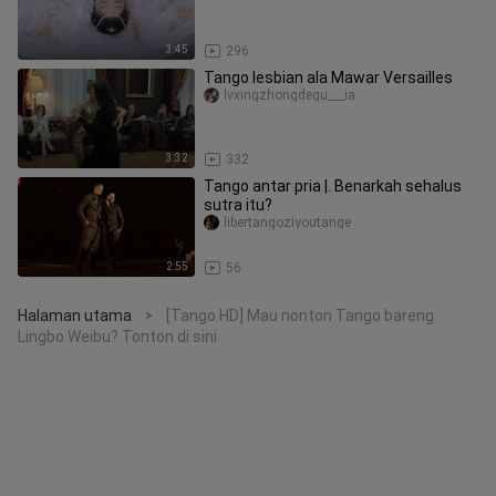
3:45
296
Tango lesbian ala Mawar Versailles
lvxingzhongdegu___ia
3:32
332
Tango antar pria |. Benarkah sehalus
sutra itu?
libertangoziyoutange
2:55
56
Halaman utama
[Tango HD] Mau nonton Tango bareng
>
Lingbo Weibu? Tonton di sini