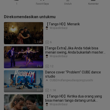
1
Favorit Saya
Unduh
Komentar
Direkomendasikan untukmu
【Tango HD】Menarik
Wojiaolinbayi
2:28
6
[Tango Extra] Jika Anda tidak bisa
menari swing, Anda bukanlah master
tango yang baik
Wojiaolinbayi
2:52
12
Dance cover "Problem" CUBE dance
studio
CUBEmofangwudaogongzuoshi
0:57
1.1K
【Tango HD】Ketika dua orang yang
bisa menari tango datang untuk
kencan buta, maka....
Wojiaolinbayi