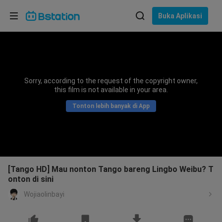
Pilih bahasa
Buka Aplikasi
English
Bahasa: Bahasa Indonesia
ภาษาไทย
Sorry, according to the request of the copyright owner,
asuk
this film is not available in your area.
Tiếng Việt
Tonton lebih banyak di App
Bahasa Indonesia
Bahasa Melayu
[Tango HD] Mau nonton Tango bareng Lingbo Weibu? T
onton di sini
Wojiaolinbayi