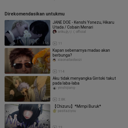
Direkomendasikan untukmu
JANE DOE - Kenshi Yonezu, Hikaru
Utada / Cobain Menari
arikuありくofficial
3:56
11
Kapan sebenarnya madao akan
berbunga?
xiaonailaolaozi
2:23
114
Aku tidak menyangka Gintoki takut
pada laba-laba
yinshijiang-
2:35
2.8K
【Chizuru】*Mimpi Buruk*
pasitaziyou
2:13
23