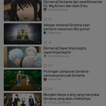
[Gintama] Gintama dari awal Komentar
02: Wig Kotaro dan idola Otsu
Chachuanliang
6:59
29
Adegan terkenal Gintama saat
berhenti menonton film porno!
Kekosongan adalah warna, warna
Piebanyun
adalah kek
1:15
49
[Gintama] Sepertinya begitu,
sepertinya begitu!
Sansichengxuan
2:26
551
Potongan campuran Gintama -
semuanya kecuali Gintama
xixuansoft
3:28
653
Mungkin hanya orang yang menyukai
Gintama yang akan melihatnya
zhong__ayemang