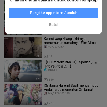
2:32
2.9K
Pergi ke app store / unduh
Saint Seiya EP1 (Edisi Gintama) Lagu
penutup Saint Seiya: Biru Abadi
kameyou-sskps
Batal
1:11
527
Kelinci yang Hilang akhirnya
menemukan rumahnya! Film Mikro
Gintama - "Kelinci Malam"
yuyueのcao
5:41
39
【Puu'z from BRK13】 Sparkleショー
トで踊ってみた 【
#AnimeDanceParipico 】
BRK13
1:01
139
[Gintama Harem] Saat mengemudi,
Anda harus menonton Gintama!
bili_1176001099
3:38
2.1K