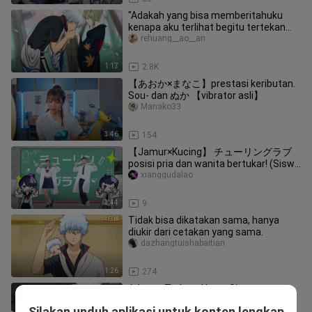
"Adakah yang bisa memberitahuku
kenapa aku terlihat begitu tertekan
saat menonton ini?"
rehuang__ao__an
1:17
2.8K
【あおか×まなこ】prestasi keributan.
Sou- dan ぬか 【vibrator asli】
Manako33
3:46
154
【Jamur×Kucing】 チューリングラブ
posisi pria dan wanita bertukar! (Siswa
sains jatuh cinta sehingga dia mencob
xianggudalao
3:44
9
Tidak bisa dikatakan sama, hanya
diukir dari cetakan yang sama.
dazhangtuishabaitian
1:26
274
Adegan Terkenal Lucu Gintama
zilajianaikazilada
Silakan unduh aplikasi untuk konten lengkap