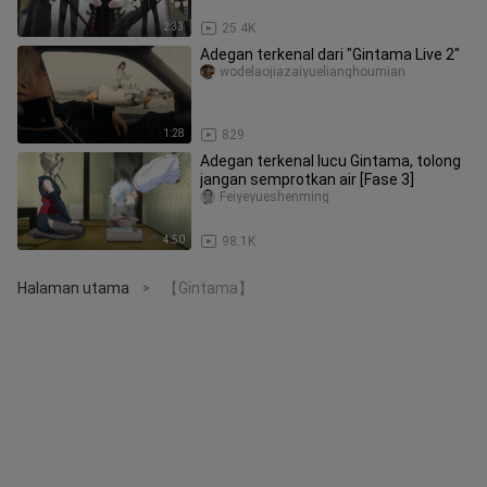
2:33
25.4K
Adegan terkenal dari "Gintama Live 2"
wodelaojiazaiyuelianghoumian
1:28
829
Adegan terkenal lucu Gintama, tolong
jangan semprotkan air [Fase 3]
Feiyeyueshenming
4:50
98.1K
Halaman utama
【Gintama】
>