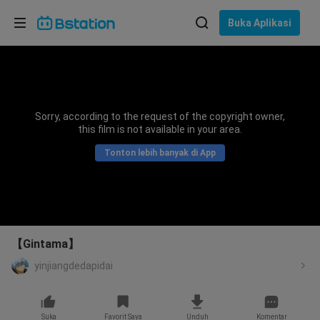
Pilih bahasa
Buka Aplikasi
English
Bahasa: Bahasa Indonesia
ภาษาไทย
Sorry, according to the request of the copyright owner,
asuk
this film is not available in your area.
Tiếng Việt
Tonton lebih banyak di App
Bahasa Indonesia
Bahasa Melayu
【Gintama】
yinjiangdedapidai
Suka
Favorit Saya
Unduh
Komentar