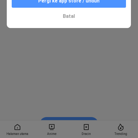
Pergi ke app store / unduh
Batal
Nonton di Bstation
Halaman utama
Anime
Dracin
Trending