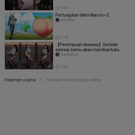
1:12
664
Pertunjukan bikini Naruto~2
nerofiisu
1:07
7.5K
【Perempuan dewasa】Setelah
selesai, kamu akan membantuku
berpakaian, kan? 💋 KARA “Mr”
tianbaihua
1:25
268
Halaman utama
Tsunade masih punya selera
>