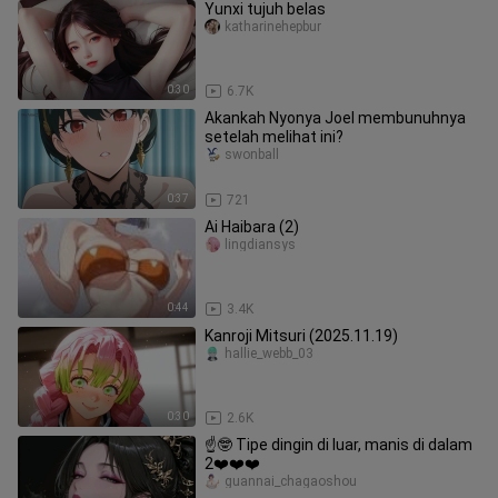
Yunxi tujuh belas
katharinehepbur
0:30
6.7K
Akankah Nyonya Joel membunuhnya
setelah melihat ini?
swonball
0:37
721
Ai Haibara (2)
lingdiansys
0:44
3.4K
Kanroji Mitsuri (2025.11.19)
hallie_webb_03
0:30
2.6K
☝️🤓 Tipe dingin di luar, manis di dalam
2❤️❤️❤️
guannai_chagaoshou