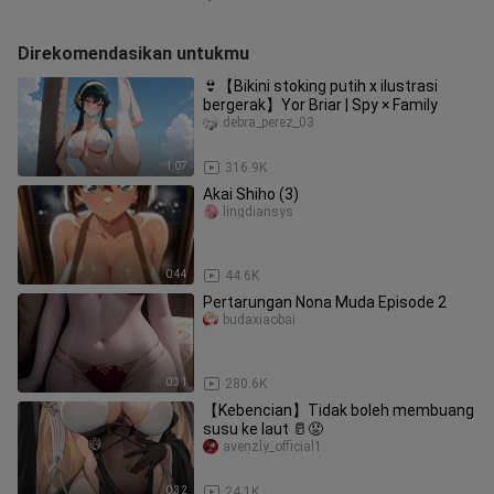
Direkomendasikan untukmu
👙【Bikini stoking putih x ilustrasi
bergerak】Yor Briar | Spy × Family
debra_perez_03
1:07
316.9K
Akai Shiho (3)
lingdiansys
0:44
44.6K
Pertarungan Nona Muda Episode 2
budaxiaobai
0:31
280.6K
【Kebencian】Tidak boleh membuang
susu ke laut 🥛😡
avenzly_official1
0:32
24.1K