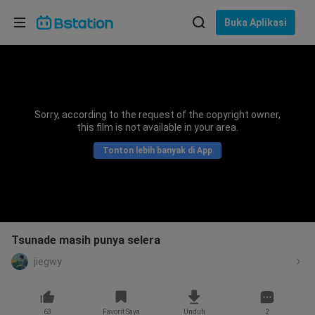
Pilih bahasa
Buka Aplikasi
English
Bahasa: Bahasa Indonesia
ภาษาไทย
Sorry, according to the request of the copyright owner,
asuk
this film is not available in your area.
Tiếng Việt
Tonton lebih banyak di App
Bahasa Indonesia
Bahasa Melayu
Tsunade masih punya selera
jiegwy
63
Favorit Saya
Unduh
2