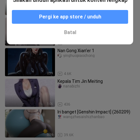
0:30
35.4K
Pergi ke app store / unduh
Pertunjukan
nipode
Batal
0:43
2.0K
Nan Gong Xian’er 1
yinghuopiaochong
0:39
4.6K
Kepala Tim Jin Meiting
nanabizhi
1:05
436
Iri banget [Genshin Impact] (260209)
wangzhesaishizhanbao
0:36
39.6K