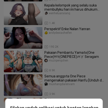
Kepala kelompok yang selalu suka
membullyku hari ini harus dihukum
berat
wenheluanxiang
1:12
1.4K
Perspektif Enke Nalan Yanran
andydexiaoheifen
0:08
190.2K
Pakaian Pembantu Yamato(One
Piece)ﾔﾏﾄ(ONEPIECE)ﾒｲド Seragam
muzigengchen
1:02
8.9K
Semua anggota One Piece
mengenakan pakaian Hanfu [Unduh di
kolom komentar]
mushangdarenvam
0:32
3.9K
Tobiume
hallie_webb_03
Silakan unduh aplikasi untuk konten lengkap