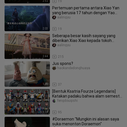
2:52
19
Pertemuan pertama antara Xiao Yan
yang berusia 17 tahun dengan Yao
Chen
aalingyu
2:03
19
Seberapa besar kasih sayang yang
diberikan Xiao Xiao kepada tokoh
utama dalam Douluo Dalu?
aalingyu
2:44
215
Jus spons?
haokandedonghuaya
1:05
37
[Bentuk Ksatria Fourze Legendaris]
Katakan padaku bahwa alam semesta
akan datang!
fengdouqishi
4:59
95
#Doraemon "Mungkin ini alasan saya
suka menonton Doraemon"