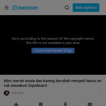
Pilih bahasa
Buka Aplikasi
English
Bahasa: Bahasa Indonesia
ภาษาไทย
Sorry, according to the request of the copyright owner,
asuk
this film is not available in your area.
Tiếng Việt
Tonton lebih banyak di App
Bahasa Indonesia
Bahasa Melayu
Idiot merah muda dan kuning berubah menjadi hantu un
tuk menakuti Squidward
aalingyu