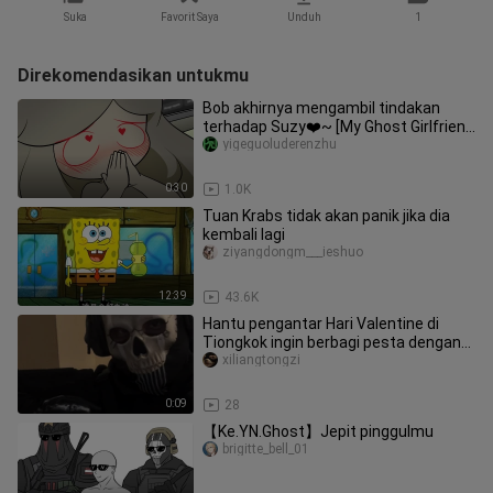
Suka
Favorit Saya
Unduh
1
Direkomendasikan untukmu
Bob akhirnya mengambil tindakan
terhadap Suzy❤️~ [My Ghost Girlfriend
Fanfiction]
yigeguoluderenzhu
0:30
1.0K
Tuan Krabs tidak akan panik jika dia
kembali lagi
ziyangdongm___ieshuo
12:39
43.6K
Hantu pengantar Hari Valentine di
Tiongkok ingin berbagi pesta dengan
Anda
xiliangtongzi
0:09
28
【Ke.YN.Ghost】Jepit pinggulmu
brigitte_bell_01