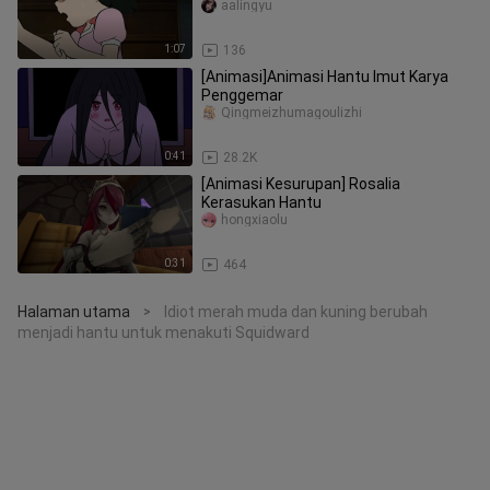
aalingyu
1:07
136
[Animasi]Animasi Hantu Imut Karya
Penggemar
Qingmeizhumagoulizhi
0:41
28.2K
[Animasi Kesurupan] Rosalia
Kerasukan Hantu
hongxiaolu
0:31
464
Halaman utama
Idiot merah muda dan kuning berubah
>
menjadi hantu untuk menakuti Squidward