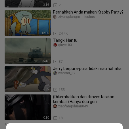
2:46
2
Pernahkah Anda makan Krabby Patty?
ziyangdongm___ieshuo
12:00
24.4K
Tangki Hantu
qiuye_03
5:46
87
Jerry berpura-pura tidak mau hahaha
watomi_02
6:55
155
(Dikembalikan dan diinvestasikan
kembali) Hanya dua gen
xiaofangshuan049
0:10
18
【ZI-O】Saat mata hitam bertemu