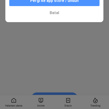
Pergi ke app store / unduh
Batal
Nonton di Bstation
Halaman utama
Anime
Dracin
Trending