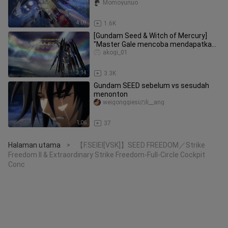
Momoyunuo
4:09
1.6K
[Gundam Seed & Witch of Mercury]
"Master Gale mencoba mendapatkan
kembali rasa hormatnya dan menanta
akogi_01
3:14
3.3K
Gundam SEED sebelum vs sesudah
menonton
weigongqiesiのli__ang
1:06
37
Halaman utama
【F.SEIEI[VSK]】SEED FREEDOM／Strike
>
Freedom II & Extraordinary Strike Freedom-Full-Circle Cockpit
Conc