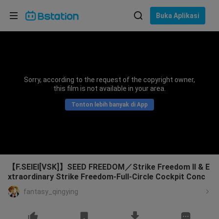
Pilih bahasa
Buka Aplikasi
English
Bahasa: Bahasa Indonesia
ภาษาไทย
Sorry, according to the request of the copyright owner,
asuk
this film is not available in your area.
Tiếng Việt
Tonton lebih banyak di App
Bahasa Indonesia
Bahasa Melayu
【F.SEIEI[VSK]】SEED FREEDOM／Strike Freedom II & E
xtraordinary Strike Freedom-Full-Circle Cockpit Conc
fantasy_qingying