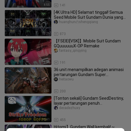
4:55
141
[4K Ultra HD] Selamat tinggal! Semua
Seed Mobile Suit Gundam·Dunia yang
indah!!
huanghunのshengqiang
13:29
873
【F.SEIEI[VSK]】Mobile Suit Gundam
GQuuuuuuX-OP Remake
fantasy_qingying
3:50
191
36 unit menampilkan adegan animasi
pertarungan Gundam Super
Combustion
heitaowu
2:53
200
[Tonton sekali] Gundam SeedDestiny,
layar pertarungan penuh
StrikeFreedom (Bagian 1)
decadezhuxy
15:41
455
Hitomi】Gundam Wall kembali! ~