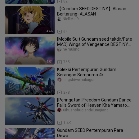
4:10
82
【Gundam SEED DESTINY】Alasan
Bertarung- ALASAN
NieRMin9
4:46
64
[Mobile Suit Gundam seed takdir/Fate
MAD] Wings of Vengeance DESTINY
GUNDAM
heimuling
4:01
765
Koleksi Pertempuran Gundam
Serangan Sempurna 4k
Lingshiweihubugui
3:43
278
[Peringatan] Freedom Gundam Dance
Fall's Sword of Heaven Kira Yamato
Dunia yang ingin aku lindungi j
Xihuanshuqiandelunajiang
3:58
1.4K
Gundam SEED Pertempuran Para
Dewa