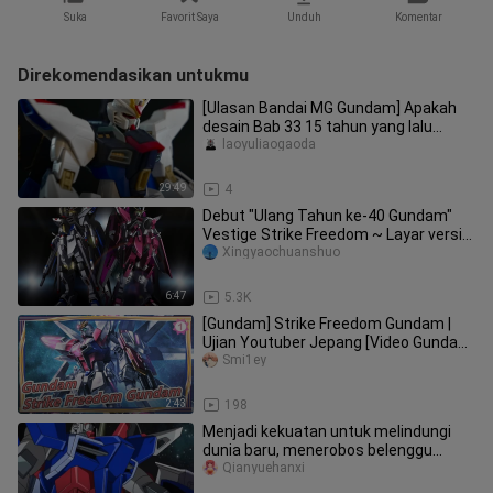
Suka
Favorit Saya
Unduh
Komentar
Direkomendasikan untukmu
[Ulasan Bandai MG Gundam] Apakah
desain Bab 33 15 tahun yang lalu
bagus? "MG Serangan Kebebasan
laoyuliaogaoda
Gund
29:49
4
Debut "Ulang Tahun ke-40 Gundam"
Vestige Strike Freedom ~ Layar versi
baru dicocokkan dengan pembaka
Xingyaochuanshuo
6:47
5.3K
[Gundam] Strike Freedom Gundam |
Ujian Youtuber Jepang [Video Gundam
Kasamatsu]_1
Smi1ey
2:43
198
Menjadi kekuatan untuk melindungi
dunia baru, menerobos belenggu
takdir, dan mengejar keadilan Anda
Qianyuehanxi