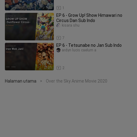
1:25
1
EP 6 - Grow Up! Show Himawari no
Circus Dan Sub Indo
kisara shu
23:41
7
EP 6 - Tetsunabe no Jan Sub Indo
ardyn lucis caelum a
23:35
2
Halaman utama
Over the Sky Anime Movie 2020
>