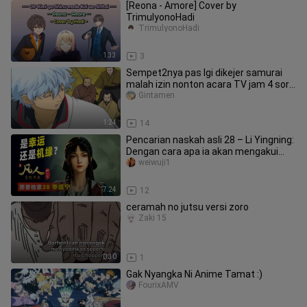
[Reona - Amore] Cover by
TrimulyonoHadi
TrimulyonoHadi
1:33
3
Sempet2nya pas lgi dikejer samurai
malah izin nonton acara TV jam 4 sore
😭
Gintamen
1:24
14
Pencarian naskah asli 28 – Li Yingning:
Dengan cara apa ia akan mengakui
identitasnya di hadapan Han
weiwuji1
7:24
12
ceramah no jutsu versi zoro
Zaki 15
0:30
1
Gak Nyangka Ni Anime Tamat :)
FourixAMV