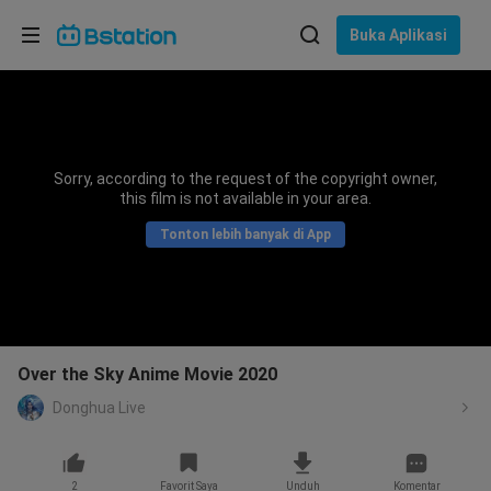
Pilih bahasa
Buka Aplikasi
English
Bahasa: Bahasa Indonesia
ภาษาไทย
Sorry, according to the request of the copyright owner,
asuk
this film is not available in your area.
Tiếng Việt
Tonton lebih banyak di App
Bahasa Indonesia
Bahasa Melayu
Over the Sky Anime Movie 2020
Donghua Live
2
Favorit Saya
Unduh
Komentar