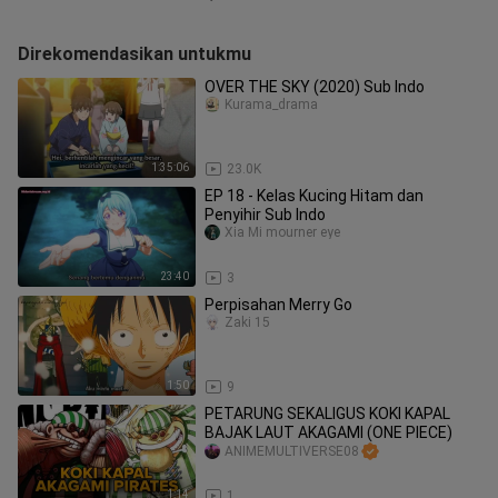
Direkomendasikan untukmu
OVER THE SKY (2020) Sub Indo
Kurama_drama
1:35:06
23.0K
EP 18 - Kelas Kucing Hitam dan
Penyihir Sub Indo
Xia Mi mourner eye
23:40
3
Perpisahan Merry Go
Zaki 15
1:50
9
PETARUNG SEKALIGUS KOKI KAPAL
BAJAK LAUT AKAGAMI (ONE PIECE)
ANIMEMULTIVERSE08
1:14
1