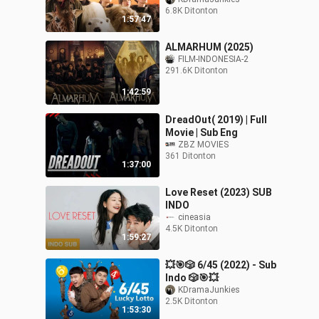
6.8K Ditonton
1:57:47
ALMARHUM (2025)
FILM-INDONESIA-2
291.6K Ditonton
1:42:59
DreadOut( 2019) | Full
Movie | Sub Eng
ZBZ MOVIES
361 Ditonton
1:37:00
Love Reset (2023) SUB
INDO
cineasia
4.5K Ditonton
1:59:27
💥🎯🎲 6/45 (2022) - Sub
Indo 🎲🎯💥
KDramaJunkies
2.5K Ditonton
1:53:30