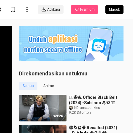
Aplikasi
Premium
Masuk
Direkomendasikan untukmu
Semua
Anime
👮‍♂️🥋💪 Officer Black Belt
(2024) -Sub Indo 💪🥋👮‍♂️
KDramaJunkies
9.2K Ditonton
1:49:26
😨🌀🔮🧠 Recalled (2021)