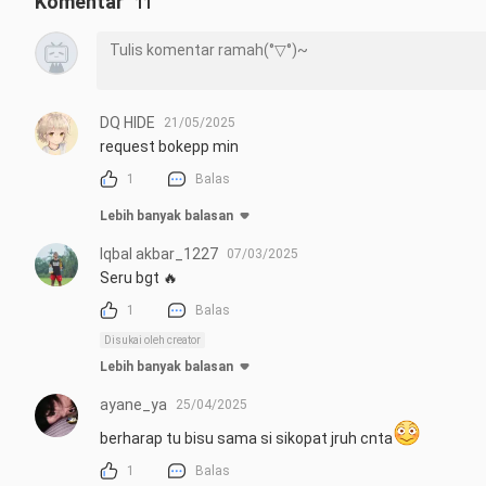
Komentar
11
DQ HIDE
21/05/2025
request bokepp min
1
Balas
Lebih banyak balasan
Iqbal akbar_1227
07/03/2025
Seru bgt 🔥
1
Balas
Disukai oleh creator
Lebih banyak balasan
ayane_ya
25/04/2025
berharap tu bisu sama si sikopat jruh cnta
1
Balas