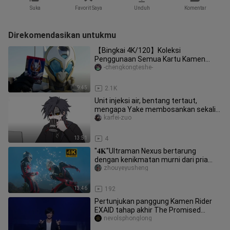
Suka
Favorit Saya
Unduh
Komentar
Direkomendasikan untukmu
【Bingkai 4K/120】Koleksi
Penggunaan Semua Kartu Kamen
Rider Goodwill Legend Knight
-chengkongteshe-
9:45
2.1K
Unit injeksi air, bentang tertaut,
mengapa Yake membosankan sekali?
! ! 【Keluhan Aque】
karfei-zuo
13:51
4
"𝟒𝐊"Ultraman Nexus bertarung
dengan kenikmatan murni dari pria
yang memoles kulitnya dengan tangan
zhouyeyusheng
k
13:46
192
Pertunjukan panggung Kamen Rider
EXAID tahap akhir The Promised
DOREMIFA BEAT
nevolsphonglong