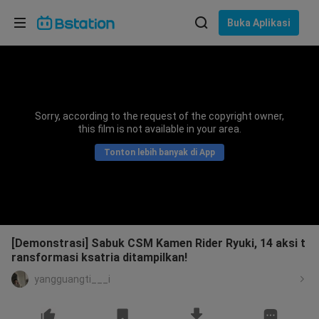
Pilih bahasa
Buka Aplikasi
English
Bahasa: Bahasa Indonesia
ภาษาไทย
Sorry, according to the request of the copyright owner,
asuk
this film is not available in your area.
Tiếng Việt
Tonton lebih banyak di App
Bahasa Indonesia
Bahasa Melayu
[Demonstrasi] Sabuk CSM Kamen Rider Ryuki, 14 aksi t
ransformasi ksatria ditampilkan!
yangguangti___i