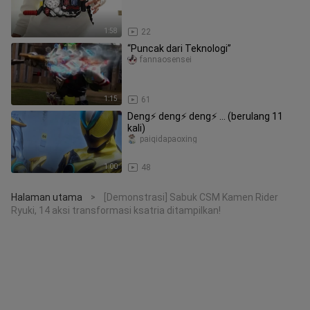
1:58
22
“Puncak dari Teknologi”
fannaosensei
1:15
61
Deng⚡️ deng⚡️ deng⚡️ … (berulang 11
kali)
paiqidapaoxing
1:00
48
Halaman utama
[Demonstrasi] Sabuk CSM Kamen Rider
>
Ryuki, 14 aksi transformasi ksatria ditampilkan!