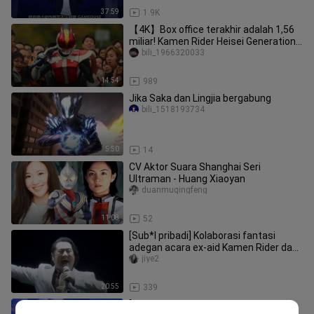
37:59
1.9K
【4K】Box office terakhir adalah 1,56
miliar! Kamen Rider Heisei Generations
Selamanya Film! Meski mer
bili_1966320033
14:54
989
Jika Saka dan Lingjia bergabung
bili_1518193734
5:50
14
CV Aktor Suara Shanghai Seri
Ultraman - Huang Xiaoyan
duanmuqingfeng
11:08
52
[Sub*l pribadi] Kolaborasi fantasi
adegan acara ex-aid Kamen Rider dan
kemunculan kembali adegan
jiye2
20:55
339
[Ultraman Dyna｜Shin Asuka x Ryo