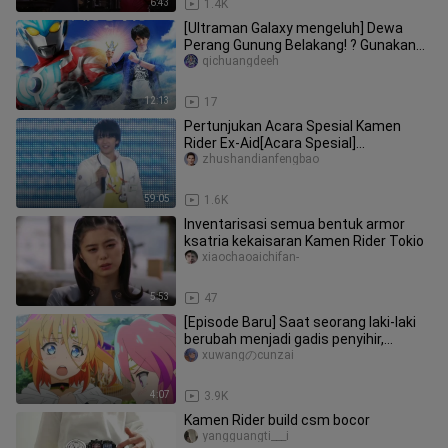
6:43
1.4K
[Ultraman Galaxy mengeluh] Dewa
Perang Gunung Belakang! ? Gunakan
dana yang paling sedikit untuk mem
qichuangdeeh
12:13
17
Pertunjukan Acara Spesial Kamen
Rider Ex-Aid[Acara Spesial]
[Pertunjukan Spesial] [DVDrip] [720p]
zhushandianfengbao
59:05
1.6K
Inventarisasi semua bentuk armor
ksatria kekaisaran Kamen Rider Tokio
xiaochaoaichifan-
5:53
47
[Episode Baru] Saat seorang laki-laki
berubah menjadi gadis penyihir,
tubuhnya berubah? ~
xuwangのcunzai
4:07
3.9K
Kamen Rider build csm bocor
yangguangti___i