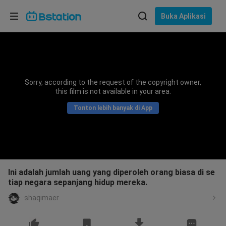
Pilih bahasa
Buka Aplikasi
English
Bahasa: Bahasa Indonesia
ภาษาไทย
Sorry, according to the request of the copyright owner,
asuk
this film is not available in your area.
Tiếng Việt
Tonton lebih banyak di App
Bahasa Indonesia
Bahasa Melayu
Ini adalah jumlah uang yang diperoleh orang biasa di se
tiap negara sepanjang hidup mereka.
shaqimaer