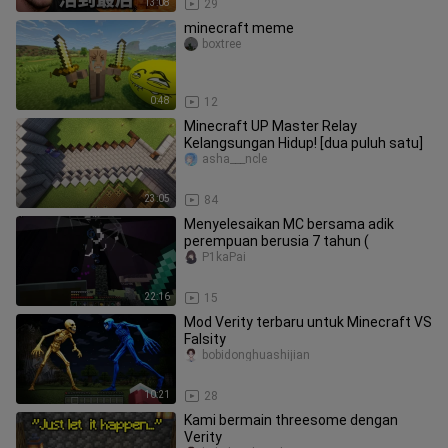
13:08
29
minecraft meme
boxtree
0:48
12
Minecraft UP Master Relay
Kelangsungan Hidup! [dua puluh satu]
asha___ncle
23:05
84
Menyelesaikan MC bersama adik
perempuan berusia 7 tahun (
P1kaPai
22:16
15
Mod Verity terbaru untuk Minecraft VS
Falsity
bobidonghuashijian
10:21
28
Kami bermain threesome dengan
Verity