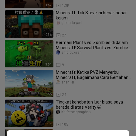
11:52
1.3K
Minecraft: Trik Steve ini benar-benar
kejam!
gloria_bryant
0:36
27
Bermain Plants vs. Zombies di dalam
Minecraft! Survival Plants vs. Zombies
1
shiqibuxiran
3:54
9
Minecraft: Ketika PVZ Menyerbu
Minecraft, Bagaimana Cara Bertahan
Hidup?!
shenjiei
6:56
24
Tingkat kehebatan luar biasa saya
berada di atas Verity 🤫
Knifemeigongdao
10:13
105
kREASI INI AKAN MEMBUAT