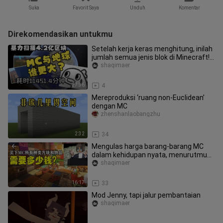
Suka
Favorit Saya
Unduh
Komentar
Direkomendasikan untukmu
Setelah kerja keras menghitung, inilah
jumlah semua jenis blok di Minecraft!
Ternyata yang terbesar
shaqimaer
27:36
4
Mereproduksi ‘ruang non-Euclidean’
dengan MC
zhenshanlaobangzhu
2:32
34
Mengulas harga barang-barang MC
dalam kehidupan nyata, menurutmu
yang mana paling mahal?
shaqimaer
16:17
33
Mod Jenny, tapi jalur pembantaian
shaqimaer