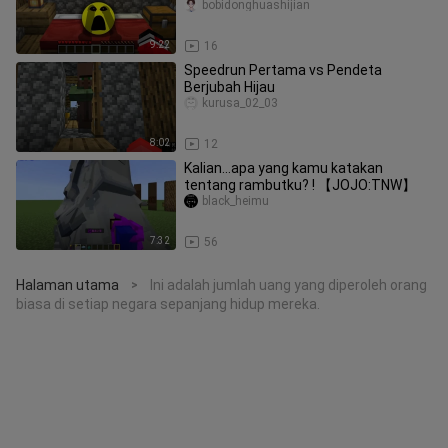
bobidonghuashijian
9:22
16
Speedrun Pertama vs Pendeta
Berjubah Hijau
kurusa_02_03
8:02
12
Kalian...apa yang kamu katakan
tentang rambutku? ! 【JOJO:TNW】
black_heimu
7:32
56
Halaman utama
Ini adalah jumlah uang yang diperoleh orang
>
biasa di setiap negara sepanjang hidup mereka.