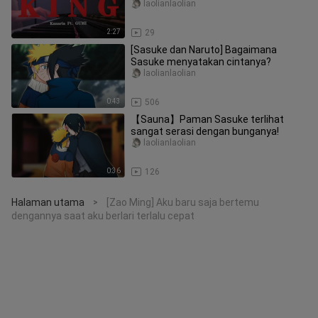
laolianlaolian
2:27
29
[Sasuke dan Naruto] Bagaimana
Sasuke menyatakan cintanya?
laolianlaolian
0:43
506
【Sauna】Paman Sasuke terlihat
sangat serasi dengan bunganya!
laolianlaolian
0:36
126
Halaman utama
[Zao Ming] Aku baru saja bertemu
>
dengannya saat aku berlari terlalu cepat