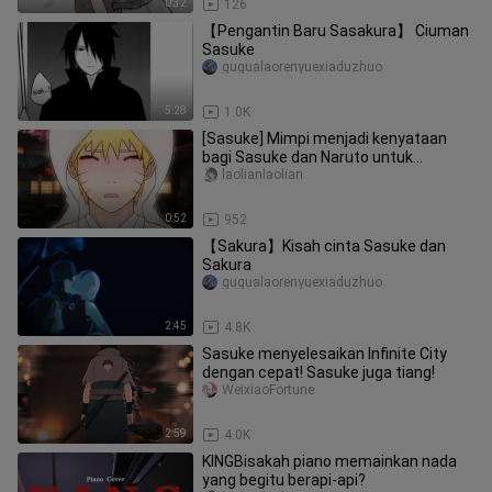
0:32
126
【Pengantin Baru Sasakura】 Ciuman
Sasuke
gugualaorenyuexiaduzhuo
5:28
1.0K
[Sasuke] Mimpi menjadi kenyataan
bagi Sasuke dan Naruto untuk
menikah.
laolianlaolian
0:52
952
【Sakura】Kisah cinta Sasuke dan
Sakura
gugualaorenyuexiaduzhuo
2:45
4.8K
Sasuke menyelesaikan Infinite City
dengan cepat! Sasuke juga tiang!
WeixiaoFortune
2:59
4.0K
KINGBisakah piano memainkan nada
yang begitu berapi-api?