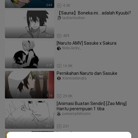
0:44
4.3K
【Sauna】Boneka ini... adalah Kyuubi?
laolianlaolian
0:50
409
[Naruto AMV] Sasuke x Sakura
NideJacky_
4:07
16.8K
Pernikahan Naruto dan Sasuke
Xianxiadengta
1:16
29.8K
[Animasi Buatan Sendiri] [Zao Ming]
Hantu perempuan 1 tiba
juewangdehuonv
0:12
231
[Sauna] Dugaan klip yang dihapus