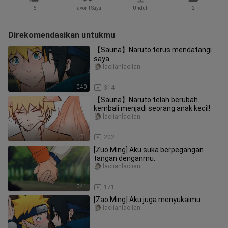
6
Favorit Saya
Unduh
2
Direkomendasikan untukmu
【Sauna】Naruto terus mendatangi
saya.
laolianlaolian
0:40
314
【Sauna】Naruto telah berubah
kembali menjadi seorang anak kecil!
laolianlaolian
1:01
202
[Zuo Ming] Aku suka berpegangan
tangan denganmu.
laolianlaolian
0:41
171
[Zao Ming] Aku juga menyukaimu
laolianlaolian