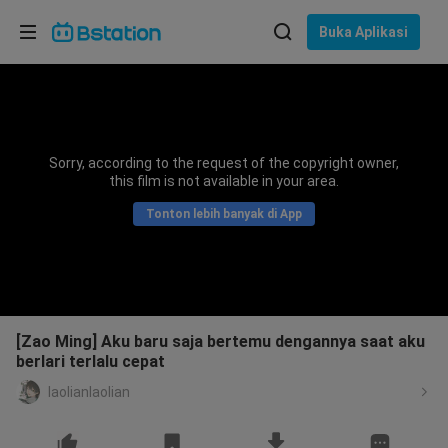
Pilih bahasa
Buka Aplikasi
English
Bahasa: Bahasa Indonesia
ภาษาไทย
Sorry, according to the request of the copyright owner,
asuk
this film is not available in your area.
Tiếng Việt
Tonton lebih banyak di App
Bahasa Indonesia
Bahasa Melayu
[Zao Ming] Aku baru saja bertemu dengannya saat aku
berlari terlalu cepat
laolianlaolian