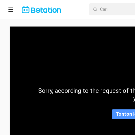
Halaman
utama
Anime
Dracin
Trending
Sorry, according to the request of the
Kategori
Tonton l