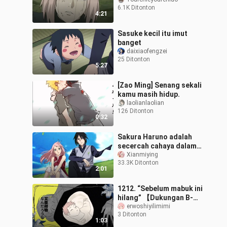
sadomasokisme di
6.1K Ditonton
Naruto yang disebut
4:21
Sasuke
Sasuke kecil itu imut
banget
daixiaofengzei
25 Ditonton
5:27
[Zao Ming] Senang sekali
kamu masih hidup.
laolianlaolian
126 Ditonton
0:32
Sakura Haruno adalah
secercah cahaya dalam
diri Sasuke Uchiha
Xianmiying
33.3K Ditonton
2:01
1212. “Sebelum mabuk ini
hilang” 【Dukungan B-
Moe】
erwoshiyilimimi
3 Ditonton
1:03