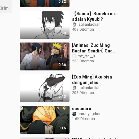
0:32
irim
【Sauna】Boneka ini...
adalah Kyuubi?
laolianlaolian
409 Ditonton
0:50
[Animasi Zuo Ming
Buatan Sendiri] Gua
Ular.mp4 Harap kenakan
mx_ren__01
233 Ditonton
headphone saat bermain
0:36
[Zuo Ming] Aku bisa
dengan jelas
merasakanmu
laolianlaolian
208 Ditonton
memelukku.
0:43
sasunaru
narusya_chan
1.6K Ditonton
0:16