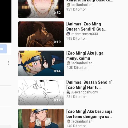
kenyataan bagi Sasuke
dan Naruto untuk
laolianlaolian
951 Ditonton
menikah.
0:52
[Animasi Zuo Ming
Buatan Sendiri] Gua
Ular/potong adegan
menmenmen333
195 Ditonton
lukisan menjadi film
0:19
aslinya
im
[Zao Ming] Aku juga
menyukaimu
laolianlaolian
4.3K Ditonton
0:44
[Animasi Buatan Sendiri]
[Zao Ming] Hantu
perempuan 1 tiba
juewangdehuonv
231 Ditonton
0:12
[Zao Ming] Aku baru saja
bertemu dengannya saat
aku berlari terlalu cepat
laolianlaolian
140 Ditonton