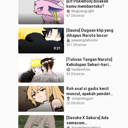
[Elf Pokémon] bisakah
kamu membantuku?
MuguangLight
87 Ditonton
1:38
[Sauna] Dugaan klip yang
dihapus Naruto bocor
juewangdehuonv
361 Ditonton
0:21
[Tulisan Tangan Naruto]
Kehidupan Sehari-hari
Sasuke dan Naruto
loudaoshou
95 Ditonton
2:57
Roh asal si gadis kecil
muncul, apakah pendeta
wanita penggemar cinta
-ningmengjun-
20 Ditonton
ingin menjadi pasangan
4:49
sejalan
[Sasuke X Sakura] Ada
semacam
Yourenleyourenluo