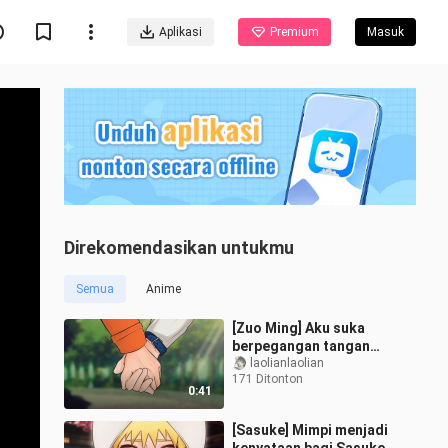
Aplikasi
Premium
Masuk
Direkomendasikan untukmu
Semua
Anime
[Zuo Ming] Aku suka
berpegangan tangan
denganmu.
laolianlaolian
171 Ditonton
0:41
[Sasuke] Mimpi menjadi