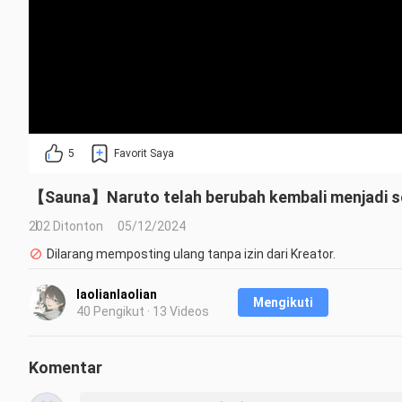
5
Favorit Saya
【Sauna】Naruto telah berubah kembali menjadi se
202 Ditonton
05/12/2024
Dilarang memposting ulang tanpa izin dari Kreator.
laolianlaolian
Mengikuti
40 Pengikut · 13 Videos
Komentar