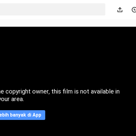
 copyright owner, this film is not available in
your area.
ebih banyak di App