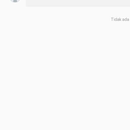
Tidak ada 