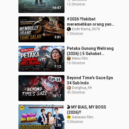
12 Ditonton
16:47
#2026 ‼️❗akibat
meremehkan orang yang
salah || di dalam penjara
Endri Rama_9570
1 Ditonton
ini
3:01
Petaka Gunung Welirang
(2026) || 5 Sahabat
Merayakan Kelulusan
Menu Film
10 Ditonton
Dengan Mendaki Gunung
1:12
Beyond Time's Gaze Eps
34 Sub Indo
Donghua_99
45 Ditonton
18:17
🎬 MY BIAS, MY BOSS
(2026)‼️
Generasi Film
3 Ditonton
1:35