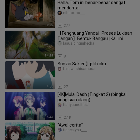
Haha, Tom ini benar‑benar sangat
menderita
nihaoxiao___
12:25
277
【Fenghuang Yancai · Proses Lukisan
Tangan】Bentuk Bangau | Kali ini
kertas edisi terbatasnya lumayan,
laijuziqingnihecha
34:56
8
Sunzai Sakien】pilih aku
fengwushisamurai
4:00
27
[4K]Mulai Dash (Tingkat 2) (bingkai
pengisian ulang)
tianyuanofficial
5:33
2.1K
"Awal cerita"
tiancaiyou____