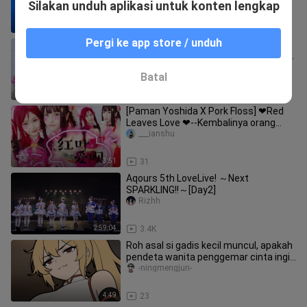
Silakan unduh aplikasi untuk konten lengkap
3:58
26
Pergi ke app store / unduh
Lovelive!xBDF♬27 Orang Muncul
Bersama♬Rainbow Beats[BDF2020-
Shanghai]
Piujiusebei
Batal
5:04
120
[Paman Yoshida X Pork Floss] ❤Red
Leaves Love ❤--Kembalinya orang
hilang!
___ianshu
3:51
31
Aqours 5th LoveLive! ～Next
SPARKLING!!～[Day2]
Rizhh
2:59:04
3.4K
Roh asal si gadis kecil muncul, apakah
pendeta wanita penggemar cinta ingin
menjadi pasangan sejalan
-ningmengjun-
4:49
23