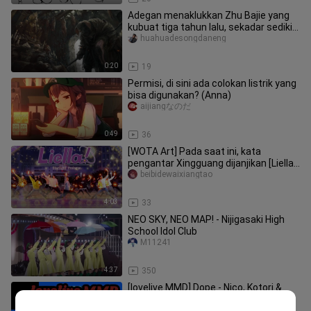
Adegan menaklukkan Zhu Bajie yang
kubuat tiga tahun lalu, sekadar sedikit
penyesuaian cepat～
huahuadesongdaneng
0:20
19
Permisi, di sini ada colokan listrik yang
bisa digunakan? (Anna)
aijiangなのだ
0:49
36
[WOTA Art] Pada saat ini, kata
pengantar Xingguang dijanjikan [Liella!
kan
beibidewaixiangtao
4:03
33
NEO SKY, NEO MAP! - Nijigasaki High
School Idol Club
M11241
4:37
350
[lovelive MMD] Dope - Nico, Kotori &
Yang Lain (Total 7 Orang)
-SeiRin-