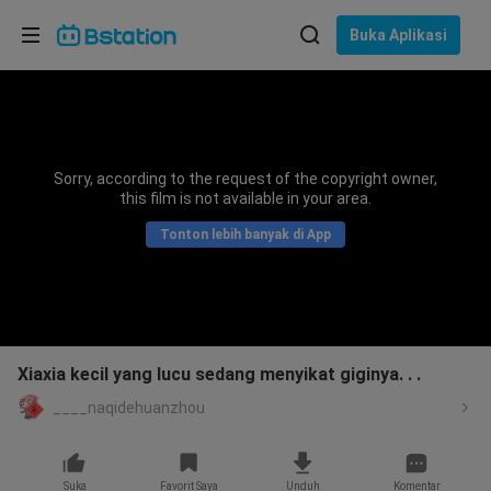
Pilih bahasa
Buka Aplikasi
English
Bahasa: Bahasa Indonesia
ภาษาไทย
Sorry, according to the request of the copyright owner,
asuk
this film is not available in your area.
Tiếng Việt
Tonton lebih banyak di App
Bahasa Indonesia
Bahasa Melayu
Xiaxia kecil yang lucu sedang menyikat giginya. . .
____naqidehuanzhou
Suka
Favorit Saya
Unduh
Komentar