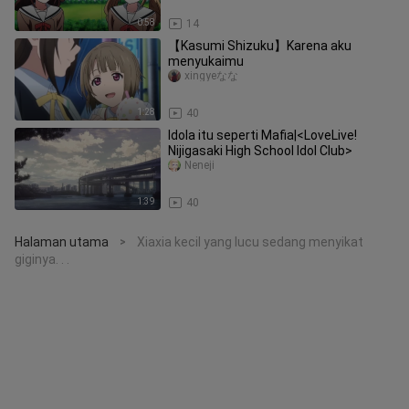
0:58
14
【Kasumi Shizuku】Karena aku
menyukaimu
xingyeなな
1:28
40
Idola itu seperti Mafia|<LoveLive!
Nijigasaki High School Idol Club>
Neneji
1:39
40
Halaman utama
Xiaxia kecil yang lucu sedang menyikat
>
giginya. . .