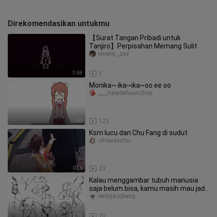
Direkomendasikan untukmu
【Surat Tangan Pribadi untuk
Tanjiro】Perpisahan Memang Sulit
reverie__zxy
3:58
1
Monika~ ika~ika~oo ee oo
____naqidehuanzhou
1:00
123
Ksm lucu dan Chu Fang di sudut
-zhoudazhu-
0:36
23
Kalau menggambar tubuh manusia
saja belum bisa, kamu masih mau jadi
ilustrator figur manusia? Sadarl
rentijiaocheng
32:18
20