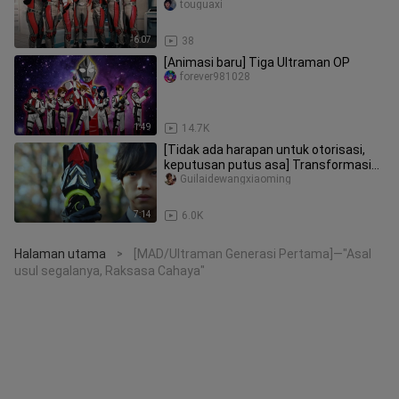
touguaxi
6:07
38
[Animasi baru] Tiga Ultraman OP
forever981028
1:49
14.7K
[Tidak ada harapan untuk otorisasi,
keputusan putus asa] Transformasi
enam pria tampan tidak dapat d
Guilaidewangxiaoming
7:14
6.0K
Halaman utama
[MAD/Ultraman Generasi Pertama]—"Asal
>
usul segalanya, Raksasa Cahaya"