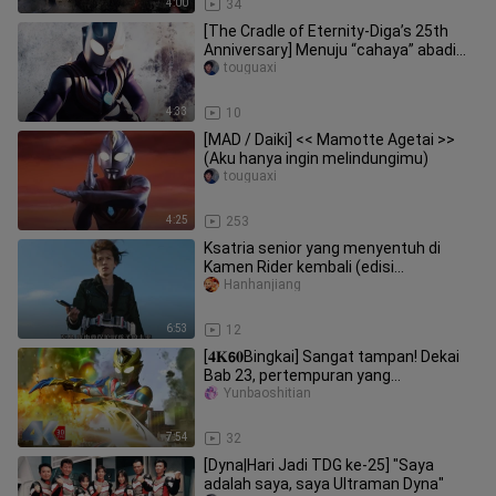
4:00
34
[The Cradle of Eternity-Diga’s 25th
Anniversary] Menuju “cahaya” abadi
kita
touguaxi
4:33
10
[MAD / Daiki] << Mamotte Agetai >>
(Aku hanya ingin melindungimu)
touguaxi
4:25
253
Ksatria senior yang menyentuh di
Kamen Rider kembali (edisi
pertama)~~
Hanhanjiang
6:53
12
[𝟒𝐊𝟲𝟎Bingkai] Sangat tampan! Dekai
Bab 23, pertempuran yang
menentukan akan datang!
Yunbaoshitian
7:54
32
[Dyna|Hari Jadi TDG ke-25] "Saya
adalah saya, saya Ultraman Dyna"