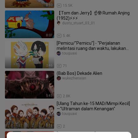
8:50
15.5K
【Tom dan Jerry】☝🤓 Rumah Anjing
(1952)⚡⚡⚡
dusty_stuart_03_01
8:07
5.4K
[Pemicu/"Pemicu"] - "Perjalanan
melintasi ruang dan waktu, lakukan
yang terbaik, dan saya akan menda
touguaxi
2:46
71
(Bab Bos) Dekade Alien
wukezhenxian
5:45
2.8K
[Ulang Tahun ke-15 MAD/Mimpi Kecil]
—"Ultraman dalam Kenangan"
touguaxi
7:25
2
[Kode Tinggi 1080P] Ultraman Dyna