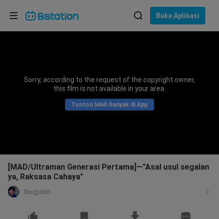
Pilih bahasa
Buka Aplikasi
English
Bahasa: Bahasa Indonesia
ภาษาไทย
Sorry, according to the request of the copyright owner,
asuk
this film is not available in your area.
Tiếng Việt
Tonton lebih banyak di App
Bahasa Indonesia
Bahasa Melayu
[MAD/Ultraman Generasi Pertama]—"Asal usul segalan
ya, Raksasa Cahaya"
touguaxi