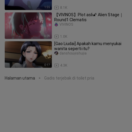
1:55
8.1K
【VIVINOS】Plot asli🌠 Alien Stage｜
Round1 Clematis
VIVINOS
4:09
1.0K
[Gao Liudai] Apakah kamu menyukai
wanita seperti itu?
danshouyishujia
0:17
4.3K
Halaman utama
Gadis terjebak di toilet pria
>