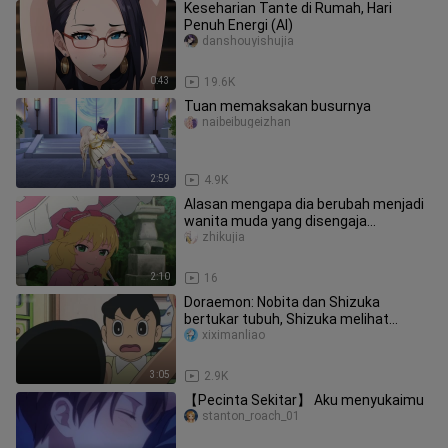
Keseharian Tante di Rumah, Hari
Penuh Energi (AI)
danshouyishujia
0:43
19.6K
Tuan memaksakan busurnya
naibeibugeizhan
2:59
4.9K
Alasan mengapa dia berubah menjadi
wanita muda yang disengaja
sebenarnya adalah produsernya...
zhikujia
2:10
16
Doraemon: Nobita dan Shizuka
bertukar tubuh, Shizuka melihat
sesuatu yang tidak seharusnya dia
xiximanliao
lihat
3:05
2.9K
【Pecinta Sekitar】 Aku menyukaimu
stanton_roach_01