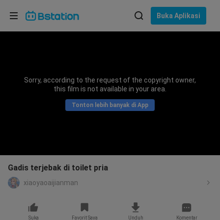
Pilih bahasa
Buka Aplikasi
English
Bahasa: Bahasa Indonesia
ภาษาไทย
Sorry, according to the request of the copyright owner,
asuk
this film is not available in your area.
Tiếng Việt
Tonton lebih banyak di App
Bahasa Indonesia
Bahasa Melayu
Gadis terjebak di toilet pria
xiaoyaoaijianman
Suka
Favorit Saya
Unduh
Komentar