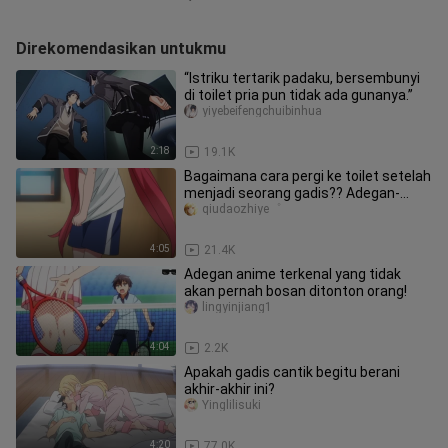
Direkomendasikan untukmu
“Istriku tertarik padaku, bersembunyi
di toilet pria pun tidak ada gunanya.”
yiyebeifengchuibinhua
2:18
19.1K
Bagaimana cara pergi ke toilet setelah
menjadi seorang gadis?? Adegan-
adegan terkenal di anime
qiudaozhiye゜
4:05
21.4K
Adegan anime terkenal yang tidak
akan pernah bosan ditonton orang!
lingyinjiang1
4:04
2.2K
Apakah gadis cantik begitu berani
akhir-akhir ini?
Yinglilisuki
4:20
77.0K