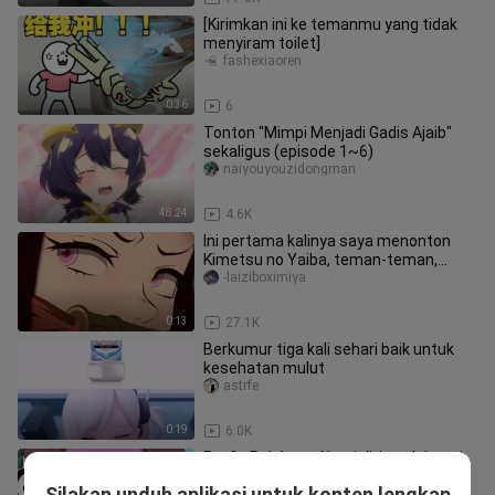
[Kirimkan ini ke temanmu yang tidak
menyiram toilet]
fashexiaoren
0:36
6
Tonton "Mimpi Menjadi Gadis Ajaib"
sekaligus (episode 1~6)
naiyouyouzidongman
48:24
4.6K
Ini pertama kalinya saya menonton
Kimetsu no Yaiba, teman-teman,
tolong bantu saya memeriksa apakah
-laiziboximiya
0:13
27.1K
Berkumur tiga kali sehari baik untuk
kesehatan mulut
astrfe
0:19
6.0K
Fanfic Pokémon Narui ditipu oleh peri
nvzitouxiang_01
Silakan unduh aplikasi untuk konten lengkap