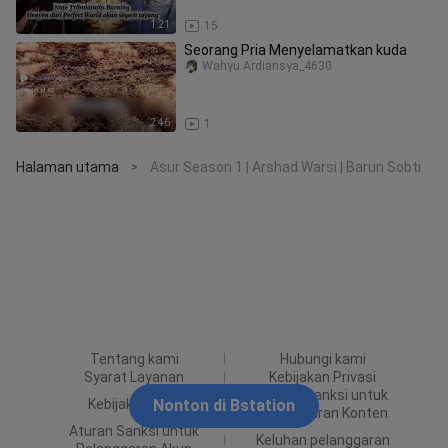
1:21
15
Seorang Pria Menyelamatkan kuda
Wahyu Ardiansya_4630
2:46
1
Halaman utama
Asur Season 1 | Arshad Warsi | Barun Sobti
>
Tentang kami
Hubungi kami
Syarat Layanan
Kebijakan Privasi
Aturan Sanksi untuk
Kebijakan Iklan
Nonton di Bstation
Pelanggaran Konten
Aturan Sanksi untuk
Keluhan pelanggaran