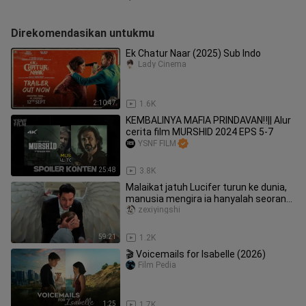
Direkomendasikan untukmu
Ek Chatur Naar (2025) Sub Indo
Lady Cinema
2:10:47
1.6K
KEMBALINYA MAFIA PRINDAVAN‼️|| Alur
cerita film MURSHID 2024 EPS 5-7
YSNF FILM
25:48
3.8K
Malaikat jatuh Lucifer turun ke dunia,
manusia mengira ia hanyalah seorang
pemilik bar — “Lucifer”
zexiyingshi
59:21
1.2K
🎬 Voicemails for Isabelle (2026)
Film Pedia
1:25
1.7K