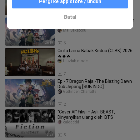
Pergi ke app store / unduh
5:00
6
Batal
Ep - 16 Dragon Raja -The Blazing Dawn
Dub Jepang [SUB INDO] END
Mai Sakatoku
26:19
5
Cinta Lama Babak Kedua (CLBK) 2026
🔥🔥🔥
fauziah movie
1:33
7
Ep - 7 Dragon Raja -The Blazing Dawn
Dub Jepang [SUB INDO]
Göttingen Charlotte
23:41
2
“Cover AI” Fiksi – Asli: BEAST,
Dinyanyikan ulang oleh: BTS
calddddd
3:55
5