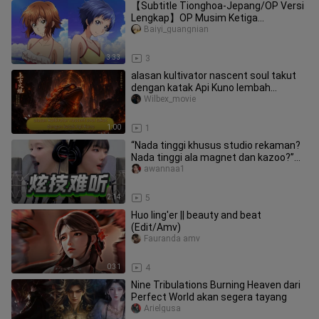
【Subtitle Tionghoa-Jepang/OP Versi
Lengkap】OP Musim Ketiga
“Shiranami Uta” dari “Island Blue” /
Baiyi_guangnian
FUNK
3:33
3
alasan kultivator nascent soul takut
dengan katak Api Kuno lembah
Kejatuhan Iblis
Wilbex_movie
1:00
1
“Nada tinggi khusus studio rekaman?
Nada tinggi ala magnet dan kazoo?”
Bahkan di studio pun bernyany
awannaa1
2:14
5
Huo ling'er || beauty and beat
(Edit/Amv)
Fauranda amv
0:31
4
Nine Tribulations Burning Heaven dari
Perfect World akan segera tayang
Arielgusa