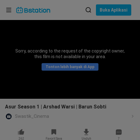
Pilih bahasa
Buka Aplikasi
English
Bahasa: Bahasa Indonesia
ภาษาไทย
Sorry, according to the request of the copyright owner,
asuk
this film is not available in your area.
Tiếng Việt
Tonton lebih banyak di App
Bahasa Indonesia
Bahasa Melayu
Asur Season 1 | Arshad Warsi | Barun Sobti
Swastik_Cinema
262
Favorit Saya
Unduh
7