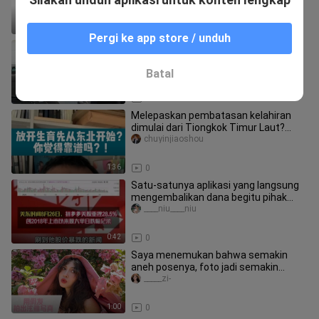
0:20
0
Pergi ke app store / unduh
Pagani Utopia! Ayo kita sama-sama
memanas!
haoredehuangbin
Batal
4:53
0
Melepaskan pembatasan kelahiran
dimulai dari Tiongkok Timur Laut?
Menurut Anda, apakah itu masuk aka
chuyinjiaoshou
1:36
0
Satu-satunya aplikasi yang langsung
mengembalikan dana begitu pihak
berwenang turun tangan; tanpanya
____niu____niu
0:42
0
Saya menemukan bahwa semakin
aneh posenya, foto jadi semakin
menarik!
_____zi-
1:00
0