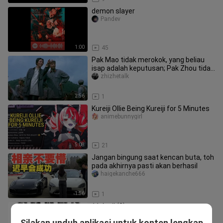
demon slayer
Pandev
1:00
45
Pak Mao tidak merokok, yang beliau
isap adalah keputusan; Pak Zhou tidak
minum arak, yang beliau teg
zhizhetalk
2:56
1
Kureiji Ollie Being Kureiji for 5 Minutes
animebunnygirl
5:08
21
Jangan bingung saat kencan buta, toh
pada akhirnya pasti akan berhasil
haigekanche666
1:56
1
11 April (2)
roxanne_lynch_02_04
Silakan unduh aplikasi untuk konten lengkap