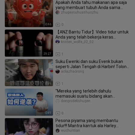
Apakah Anda tahu makanan apa saja
yang membuat tubuh Anda sama
sekali tidak ingin menyantapnya?
zhugeyouhuashuozhu
0:46
0
【ANZ Bantu Tidur】Video tidur untuk
Anda yang telah bekerja keras
sepanjang tahun │ Suara Kelereng &
kristen_wolfe_02_02
29:27
1
Suku Ewenki dan suku Evenk bukan
seperti Jalan Tengah di Harbin! Tolong
semua pihak jangan sembarang
aolazhaorong
0:59
1
“Mereka yang terlebih dahulu
memasuki suatu bidang akan
memperoleh keuntungan yang sangat
dongnidelishugen
besar”
0:49
0
Pesona piyama yang membantu
tidur!!! Mantra kantuk ala Harley
meledak! ASMR
wuchuntian