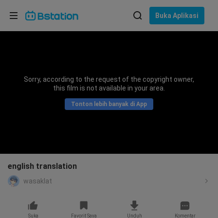
Pilih bahasa
Buka Aplikasi
English
Bahasa: Bahasa Indonesia
ภาษาไทย
Sorry, according to the request of the copyright owner,
asuk
this film is not available in your area.
Tiếng Việt
Tonton lebih banyak di App
Bahasa Indonesia
Bahasa Melayu
english translation
wasaklat
Suka
Favorit Saya
Unduh
Komentar