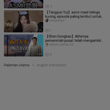
19:55
3
【Tangyun Yui】asmr maid telinga
kucing, episode paling lembut untuk
membantu tidur
tangyunyui
41:14
1
【Shen Gongbao】Akhirnya
pemerintah pusat telah mengambil
keputusan tegas, sektor properti
darwin_roman_02
sedang diti
4:24
0
Halaman utama
english translation
>