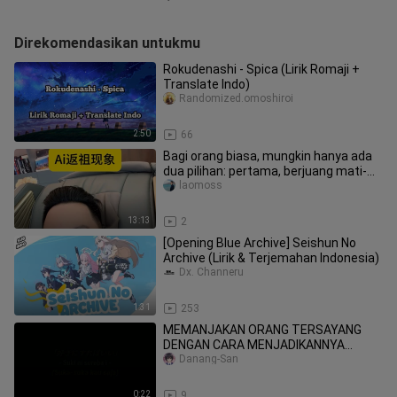
Direkomendasikan untukmu
Rokudenashi - Spica (Lirik Romaji +
Translate Indo)
Randomized.omoshiroi
2:50
66
Bagi orang biasa, mungkin hanya ada
dua pilihan: pertama, berjuang mati-
matian untuk menjadi “indivi
laomoss
13:13
2
[Opening Blue Archive] Seishun No
Archive (Lirik & Terjemahan Indonesia)
Dx. Channeru
1:31
253
MEMANJAKAN ORANG TERSAYANG
DENGAN CARA MENJADIKANNYA
SEBAGAI PEMENANG 🤗
Danang-San
0:22
9