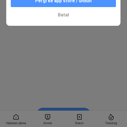
Pergi ke app store / unduh
Batal
Nonton di Bstation
Halaman utama
Anime
Dracin
Trending