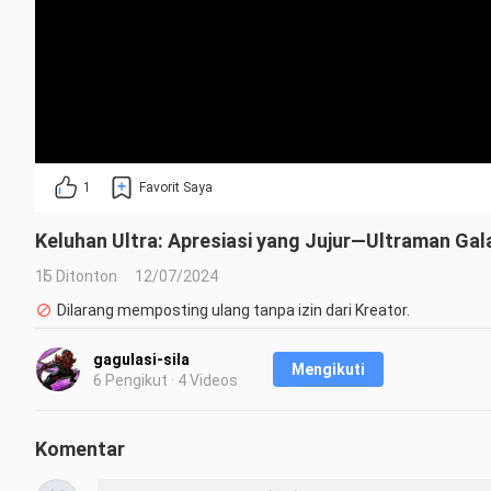
1
Favorit Saya
Keluhan Ultra: Apresiasi yang Jujur—Ultraman Gala
15 Ditonton
12/07/2024
Dilarang memposting ulang tanpa izin dari Kreator.
gagulasi-sila
Mengikuti
6 Pengikut · 4 Videos
Komentar