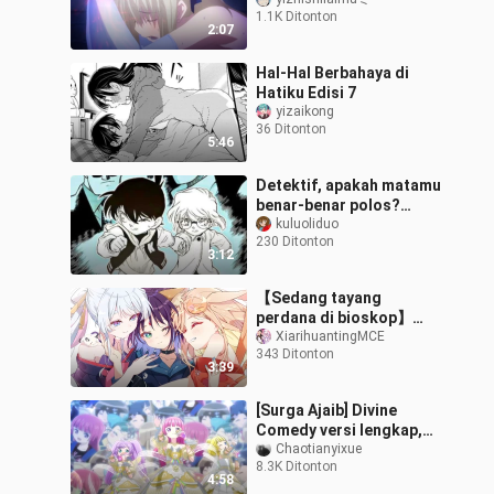
1.1K Ditonton
2:07
Hal-Hal Berbahaya di
Hatiku Edisi 7
yizaikong
36 Ditonton
5:46
Detektif, apakah matamu
benar-benar polos?
Jangan lari dari
kuluoliduo
230 Ditonton
takdirmu kali ini...
3:12
【Sedang tayang
perdana di bioskop】
Kaguya-sama:
XiarihuantingMCE
343 Ditonton
Permintaan Cinta dari
3:39
Dunia Lain – Ex-
Otogibanashi o
[Surga Ajaib] Divine
Comedy versi lengkap,
masih adakah yang
Chaotianyixue
8.3K Ditonton
mengingatnya di tahun
4:58
2023?