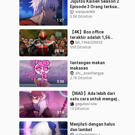
Jujutsu Kaisen Season 2
Episode 3 Orang terkuat
terbunuh dalam
xiaoyuankle
5.5K Ditonton
pertempuran
1:27
【4K】Box office
terakhir adalah 1,56
miliar! Kamen Rider
bili_1966320033
990 Ditonton
Heisei Generations
14:54
Selamanya Film! Meski
mer
tantangan makan
makanan
shi__aoachengya
2.7K Ditonton
3:30
【MAD】Ada lebih dari
satu cara untuk mengeja
"memori"...
gagulasi-sila
19 Ditonton
3:19
Menjilati dengan halus
dan lambat
yizhishilaimuミ