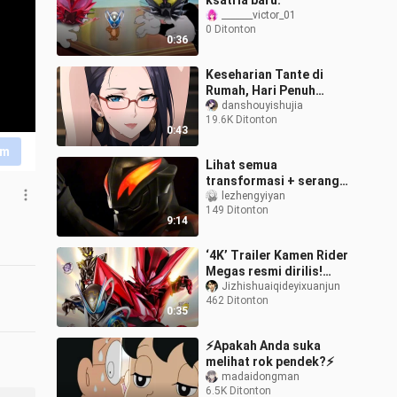
ksatria baru:
_______victor_01
0 Ditonton
0:36
Keseharian Tante di
Rumah, Hari Penuh
Energi (AI)
danshouyishujia
19.6K Ditonton
0:43
im
Lihat semua
transformasi + serangan
spesial Ultraman Belial!
lezhengyiyan
149 Ditonton
9:14
‘4K’ Trailer Kamen Rider
Megas resmi dirilis!
Permainan kucing dan
Jizhishuaiqideyixuanjun
462 Ditonton
tikus! Tayang perdana
0:35
September 2
⚡Apakah Anda suka
melihat rok pendek?⚡
madaidongman
6.5K Ditonton