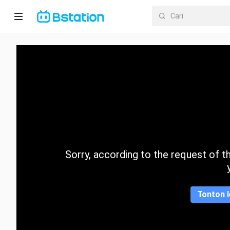
Halaman
utama
Anime
Dracin
Trending
Sorry, according to the request of the
Kategori
Tonton l