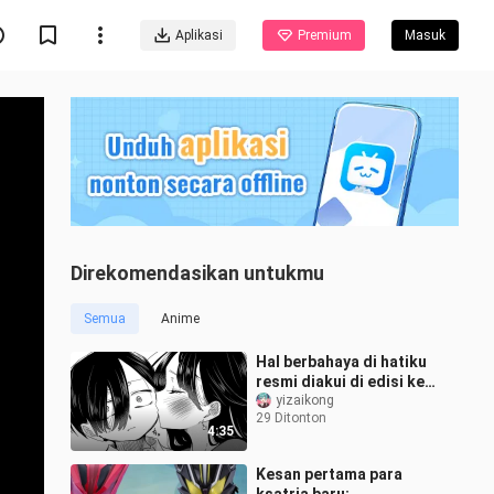
Aplikasi
Premium
Masuk
Direkomendasikan untukmu
Semua
Anime
Hal berbahaya di hatiku
resmi diakui di edisi ke-
56! ! ! Mulai babak baru! !
yizaikong
29 Ditonton
4:35
Kesan pertama para