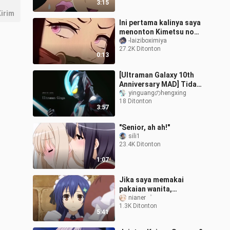
3:15
irim
Ini pertama kalinya saya
menonton Kimetsu no
Yaiba, teman-teman,
-laiziboximiya
27.2K Ditonton
tolong bantu saya
0:13
memeriksa apakah
[Ultraman Galaxy 10th
Anniversary MAD] Tidak
peduli seberapa kuat
yinguangのhengxing
18 Ditonton
Anda, Galaxy akan
3:57
berada di atas A
"Senior, ah ah!"
sili1
23.4K Ditonton
1:07
Jika saya memakai
pakaian wanita,
dapatkah saya
nianer゜
1.3K Ditonton
mengetahui apakah saya
5:41
laki-laki atau
perempuan?