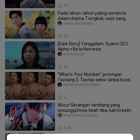
3:17
31
Pada tahun-tahun paling romantis
dalam drama Tiongkok, saat sang
pemeran utama pria dan wanita
yibeisuannainatie
memak
3:22
29
[Dark Glory] Tenggelam: Suami CEO
Alpha × Beta Nemesis
guimaqiaoyi
3:16
50
“What’s Your Number” potongan
Taotang 2: Taotao seksi tanpa busana
dan Taotao imut yang sangat panda
jinmengmenghahaha
7:24
6
Wocu! Serangan tambang yang
sesungguhnya telah tiba, kali ini kelinci
benar‑benar tak lagi melihat b
langmanchuipaopao
2:22
3.4K
Dua pemeran utama pria, si