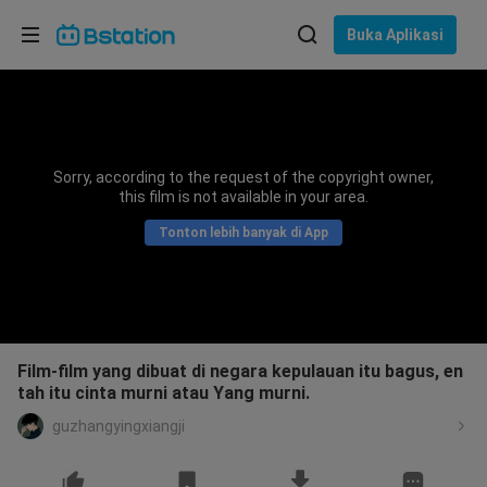
Pilih bahasa
Buka Aplikasi
English
Bahasa: Bahasa Indonesia
ภาษาไทย
Sorry, according to the request of the copyright owner,
asuk
this film is not available in your area.
Tiếng Việt
Tonton lebih banyak di App
Bahasa Indonesia
Bahasa Melayu
Film-film yang dibuat di negara kepulauan itu bagus, en
tah itu cinta murni atau Yang murni.
guzhangyingxiangji