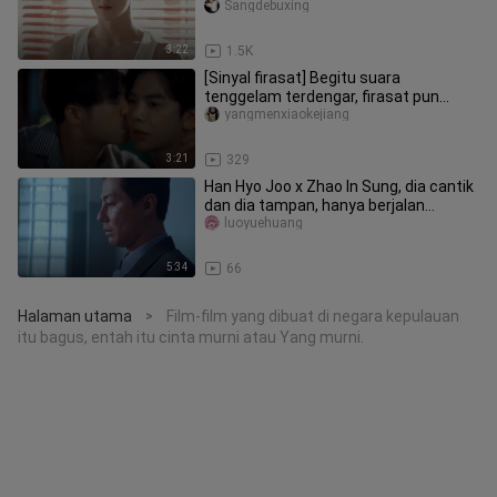
Sangdebuxing
3:22
1.5K
[Sinyal firasat] Begitu suara
tenggelam terdengar, firasat pun
muncul di panggung~
yangmenxiaokejiang
3:21
329
Han Hyo Joo x Zhao In Sung, dia cantik
dan dia tampan, hanya berjalan
bersama, mereka penuh takdir
luoyuehuang
5:34
66
Halaman utama
Film-film yang dibuat di negara kepulauan
>
itu bagus, entah itu cinta murni atau Yang murni.