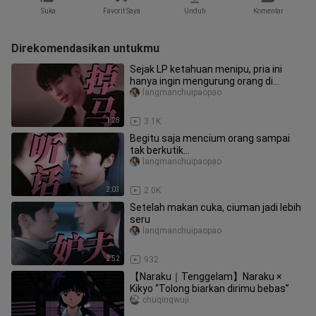
Suka
Favorit Saya
Unduh
Komentar
Direkomendasikan untukmu
Sejak LP ketahuan menipu, pria ini
hanya ingin mengurung orang di
pelukannya dan menciumnya kapan pu
langmanchuipaopao
1:28
3.1K
Begitu saja mencium orang sampai
tak berkutik…
langmanchuipaopao
2:03
2.0K
Setelah makan cuka, ciuman jadi lebih
seru
langmanchuipaopao
2:52
932
【Naraku｜Tenggelam】Naraku ×
Kikyo “Tolong biarkan dirimu bebas”
chuqingwuji