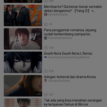
2:39
989
Membantu! ! Dia benar-benar semakin
dekat denganmu! ! 【Yang Zi】 ×
【Zhang Wanyi】
fanfanfandada
3:36
39
Para penggemar romansa Jepang
sudah berkembang sampai ke
hubungan cinta manusia dengan
haihaihaihaihaine
anjing?! Anji
1:32
105
Death Note Death Note L Remix
huanmingzinengnitiangaifeima
5:24
828
Adegan terkenal dari drama Korea
yikoujiuchidiaoni
1:00
427
Tak ada yang bisa menahan serangan
ketampanan Sehun di film ini