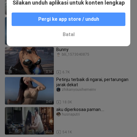
Silakan unduh aplikasi untuk konten lengkap
2:38
16.4K
Pergi ke app store / unduh
[Perjalanan Manusia Menuju
Keabadian] "Yuan Yao" Menikmati
Layar Vertikal Han Lao Mo sangat
Muyugaoqingshijue
Batal
mencinta
1:36
2.7K
Bunny
bili_1573040875
0:14
6.7K
Petinju terbaik di ngarai, pertarungan
jarak dekat
zhikanyouxihemeinv
0:45
18.0K
aku diperkosaa paman....
husnaputri
0:39
54.1K