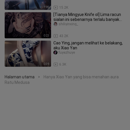
1:05
15.2K
[Tianya Mingyue Knife ol] Lima racun
sialan ini sebenarnya terlalu banyak...
shiliyinxing_
0:23
43.2K
Cao Ying, jangan melihat ke belakang,
aku Xiao Yan
fuyezhuye
0:39
6.3K
Halaman utama
Hanya Xiao Yan yang bisa menahan aura
>
Ratu Medusa