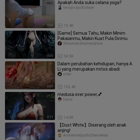
Apakah Anda suka celana yoga?
langyu-guofudaye
0:36
10.4K
[Game] Semua Tahu, Makin Minim
Pakaianmu, Makin Kuat Pula Dirimu
Shaonianzhumenglove
0:30
58.5K
Dalam perubahan kehidupan, hanya A
Li yang merupakan mitos abadi
y-lan
0:57
102.4K
medusa over power,💕
loxos
0:11
14.0K
【Dust White】Diserang oleh anak
anjing!
Anmeimeijiushizhemekeai