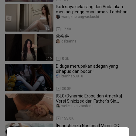
Ikuti saya sekarang dan Anda akan
menjadi penggemar lama~ Tachibana
Ukyo
wangzherongyaobuchi
1:24
17.5K
🤪🤪🤪
gebiann1
0:16
5.3K
Diduga merupakan adegan yang
dihapus dan bocor!!!
bianhao0818
2:12
30.8K
[SLG/Dynamic Eropa dan Amerika]
Versi Sinicized dari Father's Sin
[PC+Android]
weilebuzaizaodong
0:15
155.0K
[Fengshenzu Nasional] Mimpi CG
Gerakan Penuh ~ 1+2 PC
rikichi