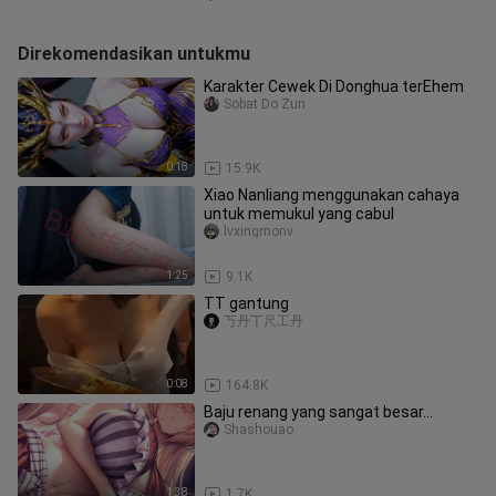
Direkomendasikan untukmu
Karakter Cewek Di Donghua terEhem
Sobat Do Zun
0:18
15.9K
Xiao Nanliang menggunakan cahaya
untuk memukul yang cabul
lvxingmonv
1:25
9.1K
TT gantung
丂丹丅尺工丹
0:08
164.8K
Baju renang yang sangat besar...
Shashouao
1:38
1.7K