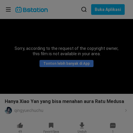
Pilih bahasa
Buka Aplikasi
English
Bahasa: Bahasa Indonesia
ภาษาไทย
Sorry, according to the request of the copyright owner,
asuk
this film is not available in your area.
Tiếng Việt
Tonton lebih banyak di App
Bahasa Indonesia
Bahasa Melayu
Hanya Xiao Yan yang bisa menahan aura Ratu Medusa
qingyuechuchu
49
Favorit Saya
Unduh
1