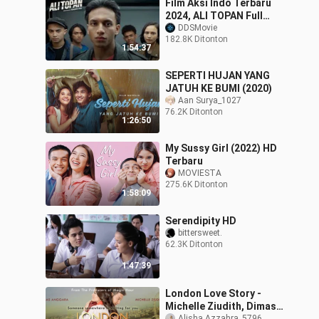
Film Aksi Indo Terbaru
2024, ALI TOPAN Full
Movie
DDSMovie
182.8K Ditonton
1:54:37
SEPERTI HUJAN YANG
JATUH KE BUMI (2020)
Aan Surya_1027
76.2K Ditonton
1:26:50
My Sussy Girl (2022) HD
Terbaru
MOVIESTA
275.6K Ditonton
1:58:09
Serendipity HD
bittersweet.
62.3K Ditonton
1:47:39
London Love Story -
Michelle Ziudith, Dimas
Alisha Azzahra_5796