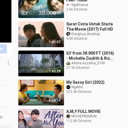
Feet-1080P
NgeDrama
2.6K Ditonton
1:38:23
Surat Cinta Untuk Starla
The Movie (2017) Full HD
Donghua_Bioskop
4.5K Ditonton
1:41:57
im
ILY from 38.000 FT (2016)
- Michelle Ziudith & Rizky
Alisha Azzahra_5796
Nazar (Full Movie) 480p
27.9K Ditonton
1:42:29
My Sassy Girl (2022)
Ngefilm.
223.4K Ditonton
1:58:10
A,M,Y FULL MOVIE
MOVIEPREMIUN
ru
112.0K Ditonton