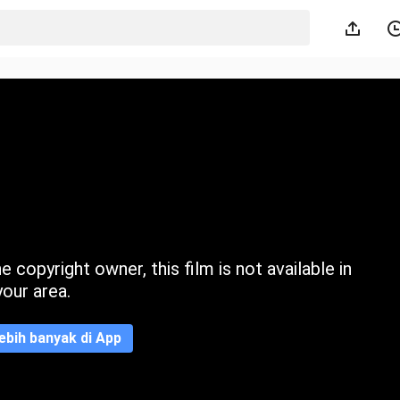
 copyright owner, this film is not available in
your area.
ebih banyak di App